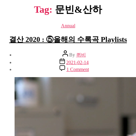
Tag:
문빈&산하
Categories
Annual
결산 2020 : ⑤올해의 수록곡 Playlists
Post
By
퀴비
author
Post
2021-02-14
date
on
1 Comment
결
산
2020
:
⑤
올
해
의
수
록
곡