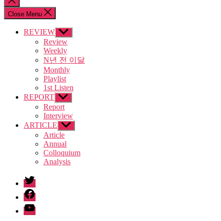
search
Close Menu
REVIEW
Show
sub
Review
menu
Weekly
N년 전 이달
Monthly
Playlist
1st Listen
REPORT
Show
sub
Report
menu
Interview
ARTICLE
Show
sub
Article
menu
Annual
Colloquium
Analysis
twitter
facebook
Youtube