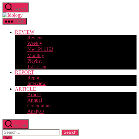
Skip
Search
to
Idology
the
content
Menu
REVIEW
Review
Weekly
N년 전 이달
Monthly
Playlist
1st Listen
REPORT
Report
Interview
ARTICLE
Article
Annual
Colloquium
Analysis
Search
Search
for:
Close