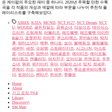
은 케이팝의 주요한 재미 중 하나다. 2020년 주목할 만한 수록
곡을 각 작품의 개성과 색깔에 따라 부문을 나누어 추천작 플
레이리스트를 구축해보았다.
Tags
AB6IX
,
K/DA
,
MCND
,
NCT #127
,
NCT Dream
,
NCT
U
,
WOODZ
,
골든차일드
,
공원소녀
,
더보이즈
,
데이식스
,
드리핀
,
드림캐쳐
,
러블리즈
,
레드벨벳
,
레드벨벳 아이린
&슬기
,
로켓펀치
,
마마무
,
몬스타엑스
,
문빈&산하
,
박지
훈
,
방탄소년단
,
백현
,
밴디트
,
보아
,
블랙핑크
,
블링블링
,
세븐틴
,
세정
,
슈퍼엠
,
스트레이키즈
,
시그니처
,
아스트
로
,
아이즈원
,
업텐션
,
에버글로우
,
에이티즈
,
에이프릴
,
에이핑크
,
엔플라잉
,
여자친구
,
오마이걸
,
온앤오프
,
우주
소녀
,
원위
,
위키미키
,
유아
,
이달의 소녀
,
있지
,
정세운
,
준케이
,
카드
,
크래비티
,
태민
,
태연
,
투모로우바이투게
더
,
트와이스
,
펜타곤
,
하성운
,
핫펠트
Home
About
기고 모집 안내
Library
Discovery!
Site Map