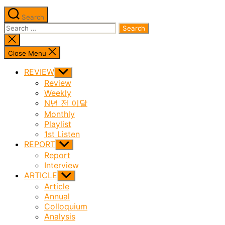
Search
Search
for:
Close
search
Close Menu
REVIEW
Show
sub
Review
menu
Weekly
N년 전 이달
Monthly
Playlist
1st Listen
REPORT
Show
sub
Report
menu
Interview
ARTICLE
Show
sub
Article
menu
Annual
Colloquium
Analysis