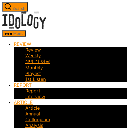
Skip
Search
to
Idology
the
content
Menu
REVIEW
Review
Weekly
N년 전 이달
Monthly
Playlist
1st Listen
REPORT
Report
Interview
ARTICLE
Article
Annual
Colloquium
Analysis