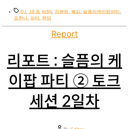
Tags
DJ
,
J.E.B
,
m3iji
,
김윤하
,
복길
,
슬픔의케이팝파티
,
조한나
,
파티
,
팬덤
Categories
Report
리포트 : 슬픔의 케
이팝 파티 ② 토크
세션 2일차
Post