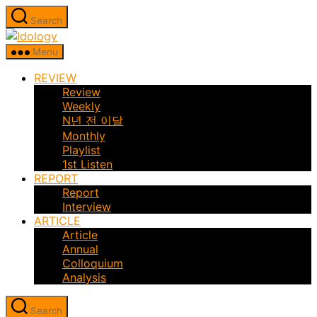
Skip
Search
to
Idology
the
Menu
content
REVIEW
Review
Weekly
N년 전 이달
Monthly
Playlist
1st Listen
REPORT
Report
Interview
ARTICLE
Article
Annual
Colloquium
Analysis
Search