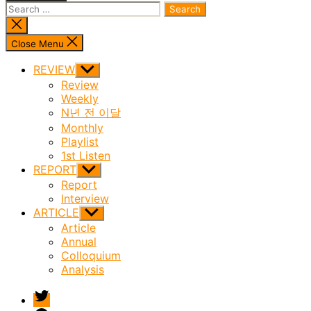
Search
for:
Close
search
Close Menu
REVIEW
Show
sub
Review
menu
Weekly
N년 전 이달
Monthly
Playlist
1st Listen
REPORT
Show
sub
Report
menu
Interview
ARTICLE
Show
sub
Article
menu
Annual
Colloquium
Analysis
twitter