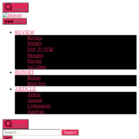
Skip
Search
to
Idology
the
content
Menu
REVIEW
Review
Weekly
N년 전 이달
Monthly
Playlist
1st Listen
REPORT
Report
Interview
ARTICLE
Article
Annual
Colloquium
Analysis
Search
Search
for:
Close