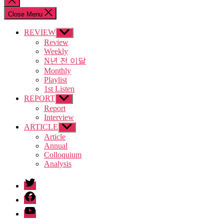
search
Close Menu
REVIEW
Show
sub
Review
menu
Weekly
N년 전 이달
Monthly
Playlist
1st Listen
REPORT
Show
sub
Report
menu
Interview
ARTICLE
Show
sub
Article
menu
Annual
Colloquium
Analysis
twitter
facebook
Youtube