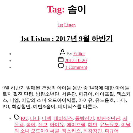
Tag:
솜이
Categories
1st Listen
1st Listen : 2017년 9월 하반기
Post
By
Editor
author
Post
2017-10-20
date
on
1 Comment
1st
Listen
:
2017
9월 하반기 발매된 25장의 아이돌 음반 중 14장에 대한 아이돌
년
로지 필진 단평. 방탄소년단, 서은광, 피규어, 에이프릴, 젝스키
9
스, 니엘, 이달의 소녀 오드아이써클, 아이유, 유노윤호, 나다,
월
P.O, 최강창민, 예빈&솜이, 데이식스를 다룬다.
하
반
Tags
P.O
,
나다
,
니엘
,
데이식스
,
동방신기
,
방탄소년단
,
서
기
은광
,
솜이
,
신보
,
아이유
,
에이프릴
,
예빈
,
유노윤호
,
이달
의 소녀 오드아이써클
,
젝스키스
,
최강창민
,
피규어