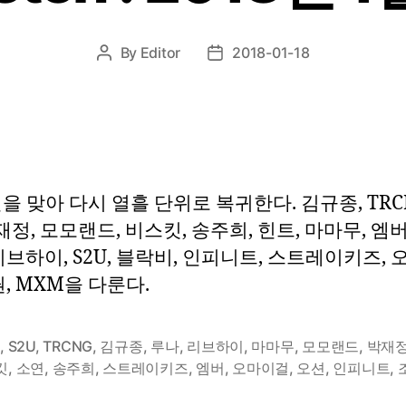
By
Editor
2018-01-18
Post
Post
author
date
년을 맞아 다시 열흘 단위로 복귀한다. 김규종, TRC
정, 모모랜드, 비스킷, 송주희, 힌트, 마마무, 엠
리브하이, S2U, 블락비, 인피니트, 스트레이키즈,
권, MXM을 다룬다.
M
,
S2U
,
TRCNG
,
김규종
,
루나
,
리브하이
,
마마무
,
모모랜드
,
박재
킷
,
소연
,
송주희
,
스트레이키즈
,
엠버
,
오마이걸
,
오션
,
인피니트
,