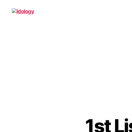
Idology
1st 