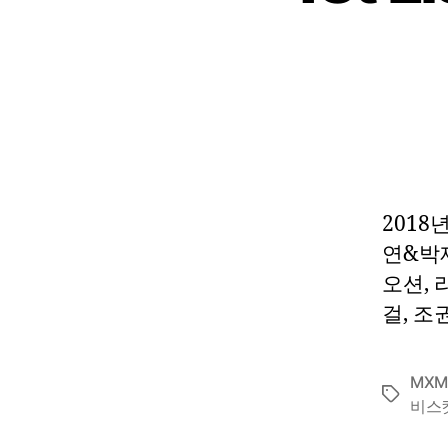
2018
연&박재
오션, 
걸, 조
MX
Tags
비스