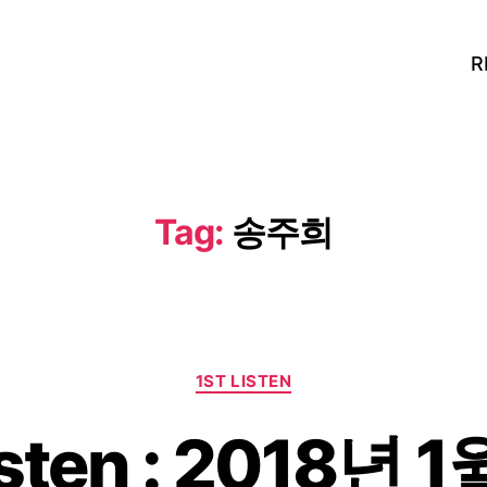
R
Tag:
송주희
Categories
1ST LISTEN
Listen : 2018년 