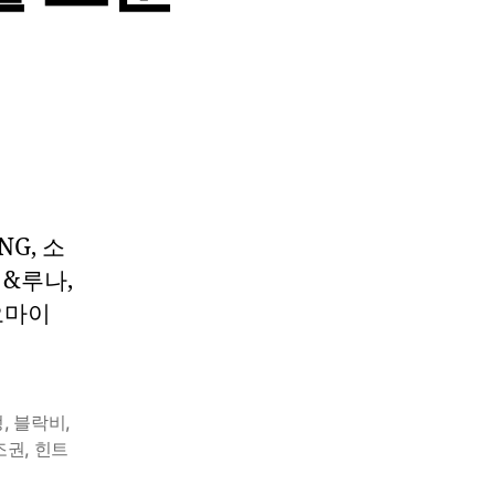
NG, 소
버&루나,
 오마이
정
,
블락비
,
조권
,
힌트