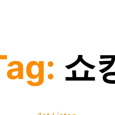
Tag:
쇼
Categories