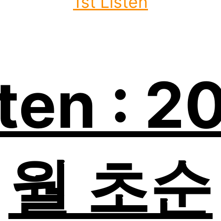
1st Listen
sten : 
월 초순