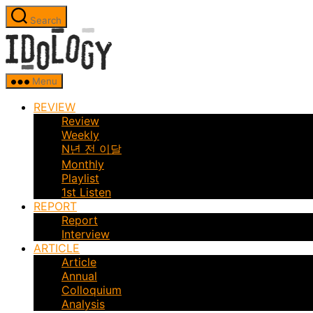
Skip
Search
to
Idology
the
content
Menu
REVIEW
Review
Weekly
N년 전 이달
Monthly
Playlist
1st Listen
REPORT
Report
Interview
ARTICLE
Article
Annual
Colloquium
Analysis