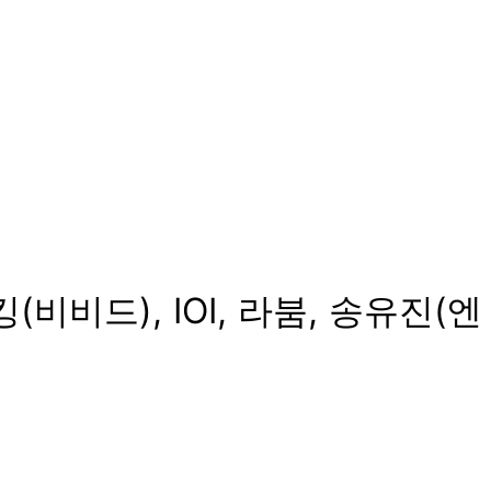
비드), IOI, 라붐, 송유진(엔