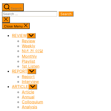
Search
Search
for:
Close
search
Close Menu
REVIEW
Show
sub
Review
menu
Weekly
N년 전 이달
Monthly
Playlist
1st Listen
REPORT
Show
sub
Report
menu
Interview
ARTICLE
Show
sub
Article
menu
Annual
Colloquium
Analysis