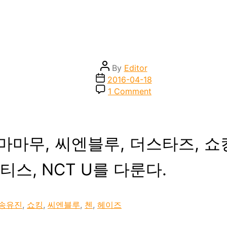
Post
By
Editor
author
Post
2016-04-18
date
on
1 Comment
1st
Listen
:
2016
마무, 씨엔블루, 더스타즈, 쇼킹(비
년
4
월
티스, NCT U를 다룬다.
초
순
송유진
,
쇼킹
,
씨엔블루
,
첸
,
헤이즈