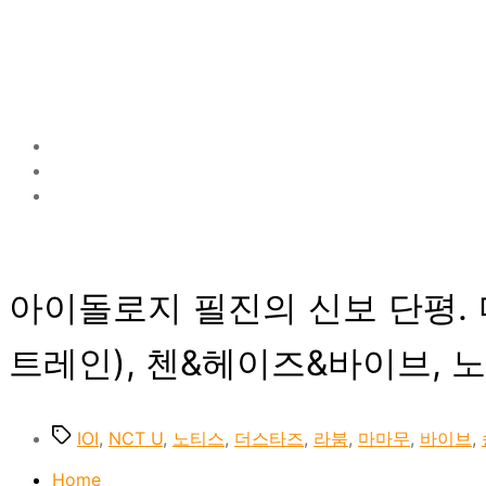
아이돌로지 필진의 신보 단평. 마
트레인), 첸&헤이즈&바이브, 노
Tags
IOI
,
NCT U
,
노티스
,
더스타즈
,
라붐
,
마마무
,
바이브
,
Home