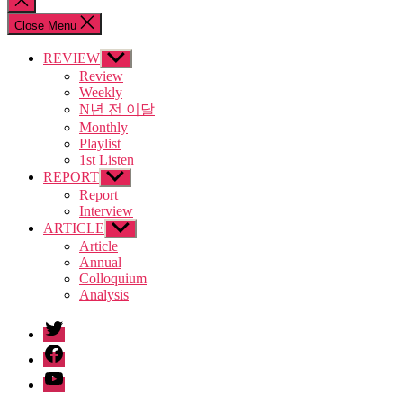
search
Close Menu
REVIEW
Show
sub
Review
menu
Weekly
N년 전 이달
Monthly
Playlist
1st Listen
REPORT
Show
sub
Report
menu
Interview
ARTICLE
Show
sub
Article
menu
Annual
Colloquium
Analysis
twitter
facebook
Youtube