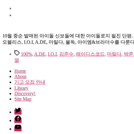
10월 중순 발매된 아이돌 신보들에 대한 아이돌로지 필진 단평. 
오블리스, I.O.I, A.DE, 마틸다, 불독, 아이엠&브라더수를 다룬다
Tags
100%
,
A.DE
,
I.O.I
,
김준수
,
레이디스코드
,
마틸다
,
박준
열
Home
About
기고 모집 안내
Library
Discovery!
Site Map
twitter
facebook
Youtube