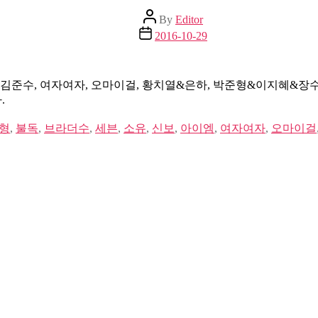
Post
By
Editor
author
Post
2016-10-29
date
김준수, 여자여자, 오마이걸, 황치열&은하, 박준형&이지혜&장수원&
.
형
,
불독
,
브라더수
,
세븐
,
소유
,
신보
,
아이엠
,
여자여자
,
오마이걸