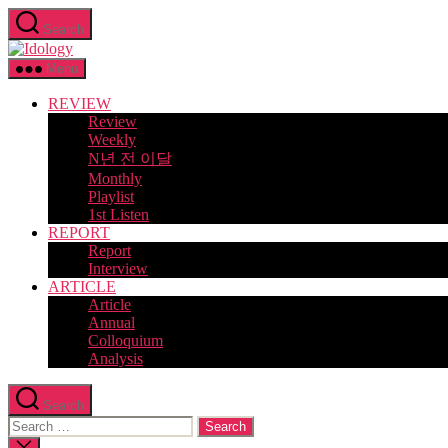
Skip
Search
to
Idology
the
content
Menu
REVIEW
Review
Weekly
N년 전 이달
Monthly
Playlist
1st Listen
REPORT
Report
Interview
ARTICLE
Article
Annual
Colloquium
Analysis
Search
Search
for:
Close