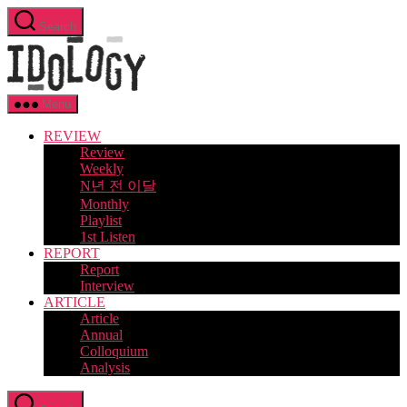
Skip
Search
to
Idology
the
content
Menu
REVIEW
Review
Weekly
N년 전 이달
Monthly
Playlist
1st Listen
REPORT
Report
Interview
ARTICLE
Article
Annual
Colloquium
Analysis