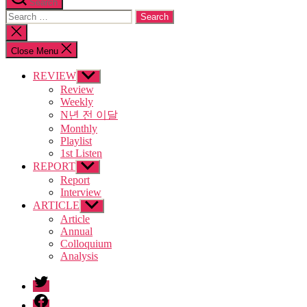
Search
Search
for:
Close
search
Close Menu
REVIEW
Show
sub
Review
menu
Weekly
N년 전 이달
Monthly
Playlist
1st Listen
REPORT
Show
sub
Report
menu
Interview
ARTICLE
Show
sub
Article
menu
Annual
Colloquium
Analysis
twitter
facebook