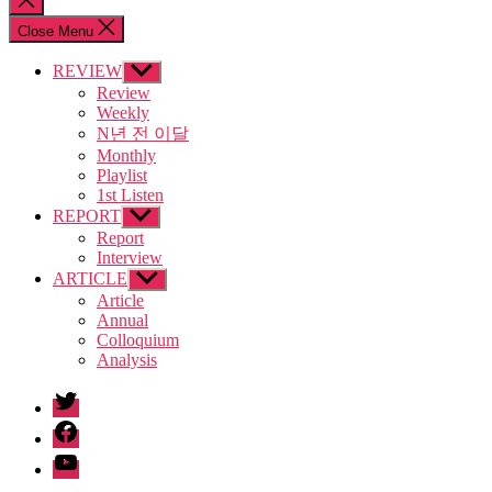
search
Close Menu
REVIEW
Show
sub
Review
menu
Weekly
N년 전 이달
Monthly
Playlist
1st Listen
REPORT
Show
sub
Report
menu
Interview
ARTICLE
Show
sub
Article
menu
Annual
Colloquium
Analysis
twitter
facebook
Youtube