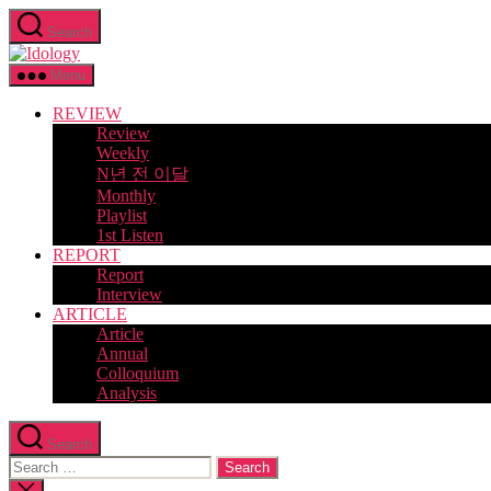
Skip
Search
to
Idology
the
content
Menu
REVIEW
Review
Weekly
N년 전 이달
Monthly
Playlist
1st Listen
REPORT
Report
Interview
ARTICLE
Article
Annual
Colloquium
Analysis
Search
Search
for:
Close