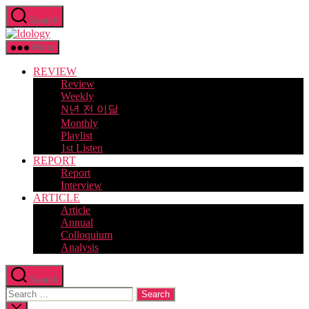
Skip
Search
to
Idology
the
content
Menu
REVIEW
Review
Weekly
N년 전 이달
Monthly
Playlist
1st Listen
REPORT
Report
Interview
ARTICLE
Article
Annual
Colloquium
Analysis
Search
Search
for:
Close