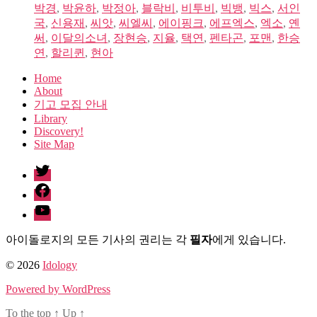
박경
,
박윤하
,
박정아
,
블락비
,
비투비
,
빅뱅
,
빅스
,
서인
국
,
신용재
,
씨앗
,
씨엘씨
,
에이핑크
,
에프엑스
,
엑소
,
옌
써
,
이달의소녀
,
장현승
,
지율
,
택연
,
펜타곤
,
포맨
,
한승
연
,
할리퀸
,
현아
Home
About
기고 모집 안내
Library
Discovery!
Site Map
twitter
facebook
Youtube
아이돌로지의 모든 기사의 권리는 각
필자
에게 있습니다.
© 2026
Idology
Powered by WordPress
To the top
↑
Up
↑