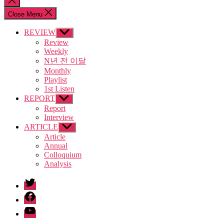
search
Close Menu
REVIEW
Show
sub
Review
menu
Weekly
N년 전 이달
Monthly
Playlist
1st Listen
REPORT
Show
sub
Report
menu
Interview
ARTICLE
Show
sub
Article
menu
Annual
Colloquium
Analysis
twitter
facebook
Youtube