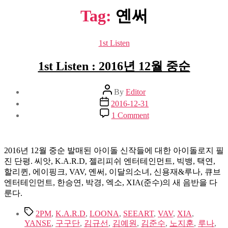
Tag:
옌써
Categories
1st Listen
1st Listen : 2016년 12월 중순
Post
By
Editor
author
Post
2016-12-31
date
on
1 Comment
1st
Listen
:
2016
2016년 12월 중순 발매된 아이돌 신작들에 대한 아이돌로지 필
년
진 단평. 씨앗, K.A.R.D, 젤리피쉬 엔터테인먼트, 빅뱅, 택연,
12
할리퀸, 에이핑크, VAV, 옌써, 이달의소녀, 신용재&루나, 큐브
월
엔터테인먼트, 한승연, 박경, 엑소, XIA(준수)의 새 음반을 다
중
룬다.
순
Tags
2PM
,
K.A.R.D
,
LOONA
,
SEEART
,
VAV
,
XIA
,
YANSE
,
구구단
,
김규선
,
김예원
,
김준수
,
노지훈
,
루나
,