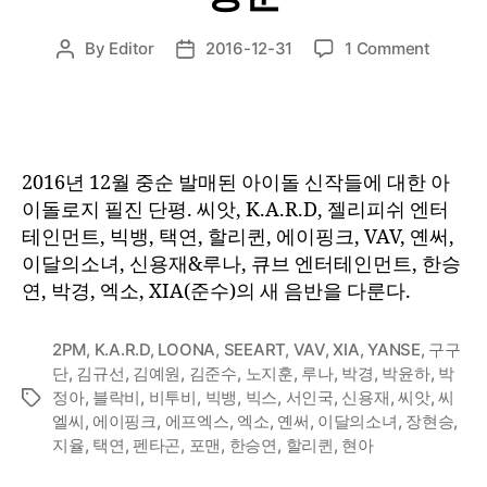
on
By
Editor
2016-12-31
1 Comment
Post
Post
1st
author
date
Listen
:
2016
년
2016년 12월 중순 발매된 아이돌 신작들에 대한 아
12
이돌로지 필진 단평. 씨앗, K.A.R.D, 젤리피쉬 엔터
월
테인먼트, 빅뱅, 택연, 할리퀸, 에이핑크, VAV, 옌써,
중
이달의소녀, 신용재&루나, 큐브 엔터테인먼트, 한승
순
연, 박경, 엑소, XIA(준수)의 새 음반을 다룬다.
2PM
,
K.A.R.D
,
LOONA
,
SEEART
,
VAV
,
XIA
,
YANSE
,
구구
단
,
김규선
,
김예원
,
김준수
,
노지훈
,
루나
,
박경
,
박윤하
,
박
정아
,
블락비
,
비투비
,
빅뱅
,
빅스
,
서인국
,
신용재
,
씨앗
,
씨
Tags
엘씨
,
에이핑크
,
에프엑스
,
엑소
,
옌써
,
이달의소녀
,
장현승
,
지율
,
택연
,
펜타곤
,
포맨
,
한승연
,
할리퀸
,
현아