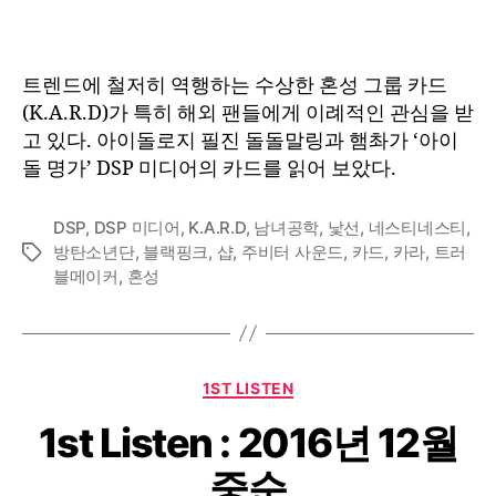
시
류
를
트렌드에 철저히 역행하는 수상한 혼성 그룹 카드
거
(K.A.R.D)가 특히 해외 팬들에게 이례적인 관심을 받
슬
고 있다. 아이돌로지 필진 돌돌말링과 햄촤가 ‘아이
러
돌 명가’ DSP 미디어의 카드를 읽어 보았다.
서,
카
드
DSP
,
DSP 미디어
,
K.A.R.D
,
남녀공학
,
낯선
,
네스티네스티
,
(K.A.R
방탄소년단
,
블랙핑크
,
샵
,
주비터 사운드
,
카드
,
카라
,
트러
Tags
블메이커
,
혼성
Categories
1ST LISTEN
1st Listen : 2016년 12월
중순