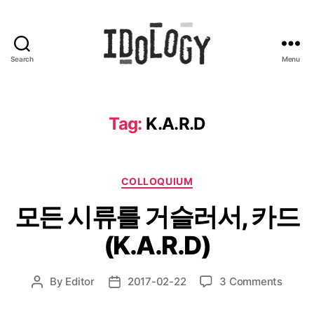
Search
Menu
Idology
Tag:
K.A.R.D
Categories
COLLOQUIUM
모든 시류를 거슬러서, 카드
(K.A.R.D)
on
By
Editor
2017-02-22
3 Comments
Post
Post
모
author
date
든