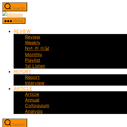
Skip
Search
to
Idology
the
Menu
content
REVIEW
Review
Weekly
N년 전 이달
Monthly
Playlist
1st Listen
REPORT
Report
Interview
ARTICLE
Article
Annual
Colloquium
Analysis
Search