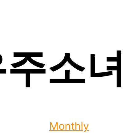
우주소녀 
Categories
Monthly