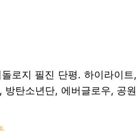
이돌로지 필진 단평. 하이라이트,
, 방탄소년단, 에버글로우, 공원
트