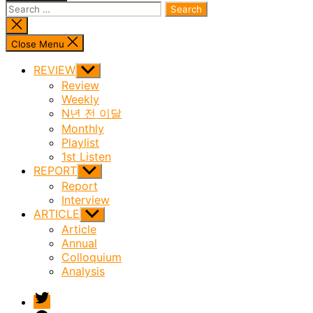
Search
for:
Close
search
Close Menu
REVIEW
Show
sub
Review
menu
Weekly
N년 전 이달
Monthly
Playlist
1st Listen
REPORT
Show
sub
Report
menu
Interview
ARTICLE
Show
sub
Article
menu
Annual
Colloquium
Analysis
twitter