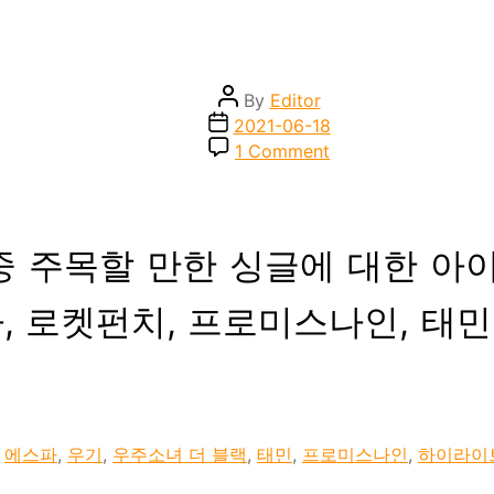
Post
By
Editor
author
Post
2021-06-18
date
on
1 Comment
Monthly
:
2021
년
 중 주목할 만한 싱글에 대한 아
5
월
–
파, 로켓펀치, 프로미스나인, 태민
싱
글
,
에스파
,
우기
,
우주소녀 더 블랙
,
태민
,
프로미스나인
,
하이라이