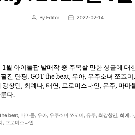
By
Editor
2022-02-14
Post
Post
author
date
년 1월 아이돌팝 발매작 중 주목할 만한 싱글에 대
필진 단평. GOT the beat, 우아, 우주소녀 쪼꼬미
최강창민, 최예나, 태연, 프로미스나인, 유주, 마마
룬다.
the beat
,
마마돌
,
우아
,
우주소녀 쪼꼬미
,
유주
,
최강창민
,
최예나
지
,
프로미스나인