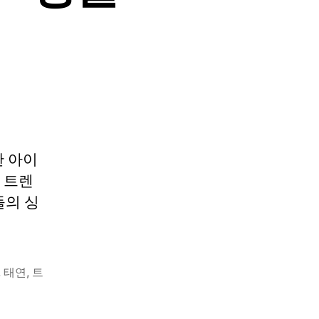
한 아이
, 트렌
돌의 싱
,
태연
,
트