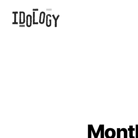
Idology
Mont