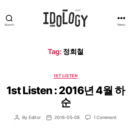
Search
Menu
Idology
Tag:
정희철
Categories
1ST LISTEN
1st Listen : 2016년 4월 하
순
on
By
Editor
2016-05-08
1 Comment
Post
Post
1st
author
date
Listen