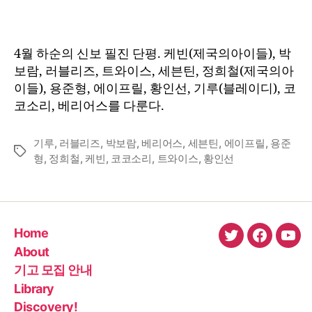
:
2016
년
4월 하순의 신보 필진 단평. 케빈(제국의아이들), 박
4
보람, 러블리즈, 트와이스, 세븐틴, 정희철(제국의아
월
이들), 용준형, 에이프릴, 황인선, 기루(블레이디), 코
하
코소리, 베리어스를 다룬다.
순
기루
,
러블리즈
,
박보람
,
베리어스
,
세븐틴
,
에이프릴
,
용준
Tags
형
,
정희철
,
케빈
,
코코소리
,
트와이스
,
황인선
Home
twitter
faceboo
You
About
기고 모집 안내
Library
Discovery!