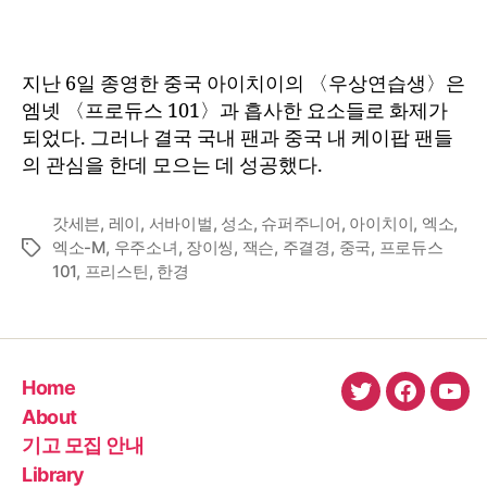
지난 6일 종영한 중국 아이치이의 〈우상연습생〉은
엠넷 〈프로듀스 101〉과 흡사한 요소들로 화제가
되었다. 그러나 결국 국내 팬과 중국 내 케이팝 팬들
의 관심을 한데 모으는 데 성공했다.
갓세븐
,
레이
,
서바이벌
,
성소
,
슈퍼주니어
,
아이치이
,
엑소
,
엑소-M
,
우주소녀
,
장이씽
,
잭슨
,
주결경
,
중국
,
프로듀스
Tags
101
,
프리스틴
,
한경
Home
twitter
faceboo
You
About
기고 모집 안내
Library