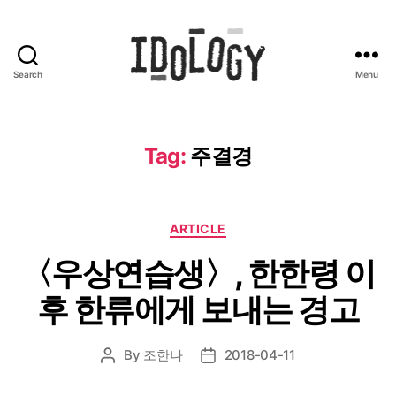
Search
Menu
Idology
Tag:
주결경
Categories
ARTICLE
〈우상연습생〉, 한한령 이
후 한류에게 보내는 경고
By
조한나
2018-04-11
Post
Post
author
date