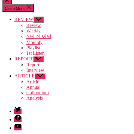
search
Close Menu
REVIEW
Show
sub
Review
menu
Weekly
N년 전 이달
Monthly
Playlist
1st Listen
REPORT
Show
sub
Report
menu
Interview
ARTICLE
Show
sub
Article
menu
Annual
Colloquium
Analysis
twitter
facebook
Youtube