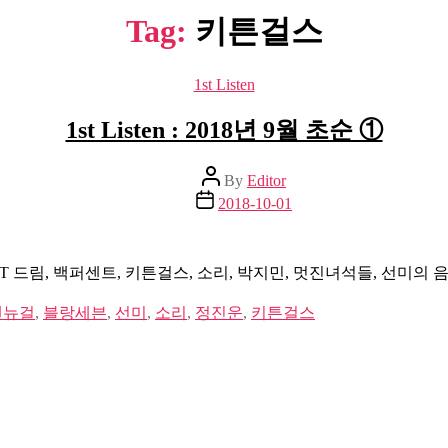
Tag:
키튼걸스
Categories
1st Listen
1st Listen : 2018년 9월 초순 ①
Post
By
Editor
author
Post
2018-10-01
date
T 드림, 백퍼센트, 키튼걸스, 소리, 박지민, 멋진녀석들, 선미의 
랜뉴걸
,
블랑세븐
,
선미
,
소리
,
정진운
,
키튼걸스