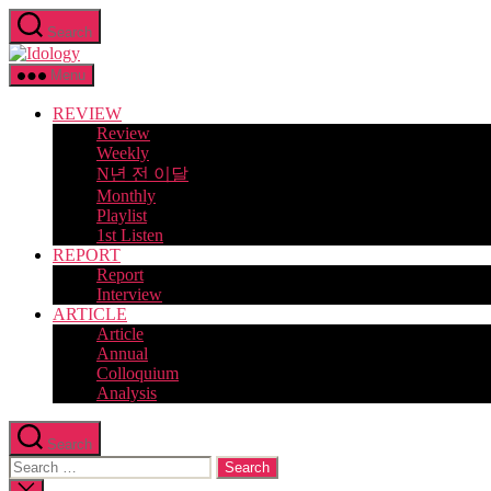
Skip
Search
to
Idology
the
content
Menu
REVIEW
Review
Weekly
N년 전 이달
Monthly
Playlist
1st Listen
REPORT
Report
Interview
ARTICLE
Article
Annual
Colloquium
Analysis
Search
Search
for:
Close