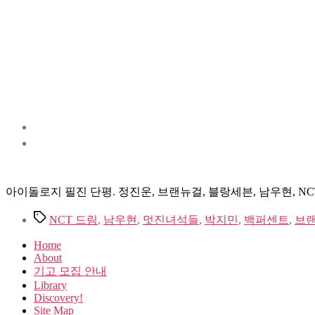
아이돌로지 필진 단평. 정진운, 브랜뉴걸, 블랑세븐, 남우현, NC
Tags
NCT 드림
,
남우현
,
멋진녀석들
,
박지민
,
백퍼센트
,
브
Home
About
기고 모집 안내
Library
Discovery!
Site Map