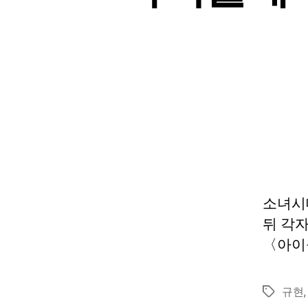
소녀시대
뒤 각
〈아이
규현
Tags