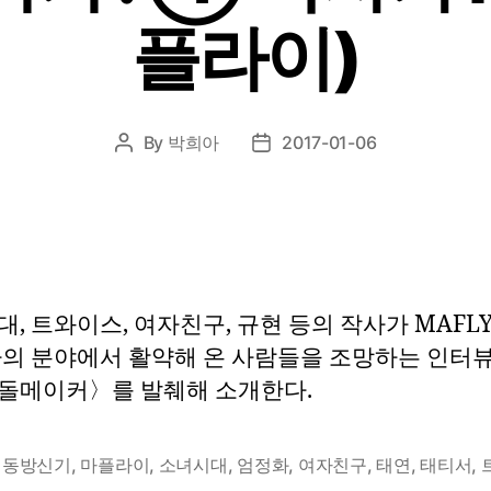
플라이)
By
박희아
2017-01-06
Post
Post
author
date
, 트와이스, 여자친구, 규현 등의 작사가 MAFLY
자의 분야에서 활약해 온 사람들을 조망하는 인터
돌메이커〉를 발췌해 소개한다.
,
동방신기
,
마플라이
,
소녀시대
,
엄정화
,
여자친구
,
태연
,
태티서
,