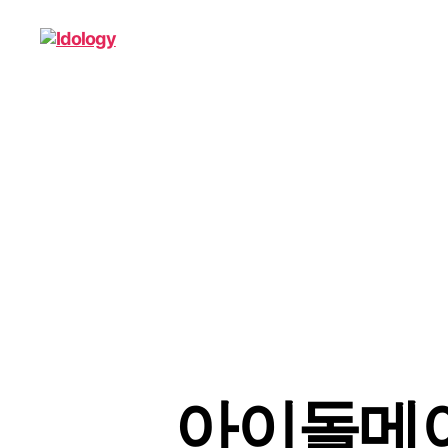
Idology
아이돌메이커