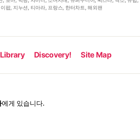
이
제이팝
,
지누션
,
티아라
,
프랑스
,
한터차트
,
해외팬
팝
상
점
Library
Discovery!
Site Map
자
에게 있습니다.