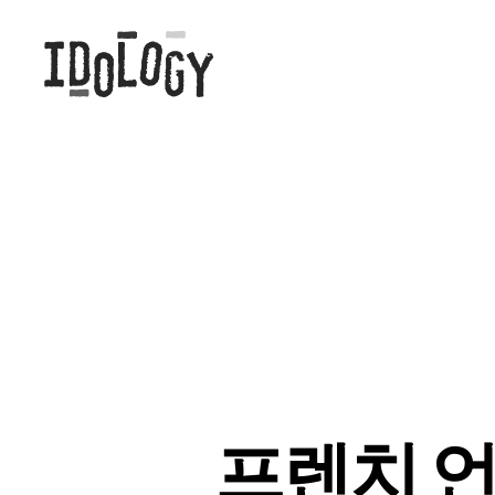
Idology
프렌치 언