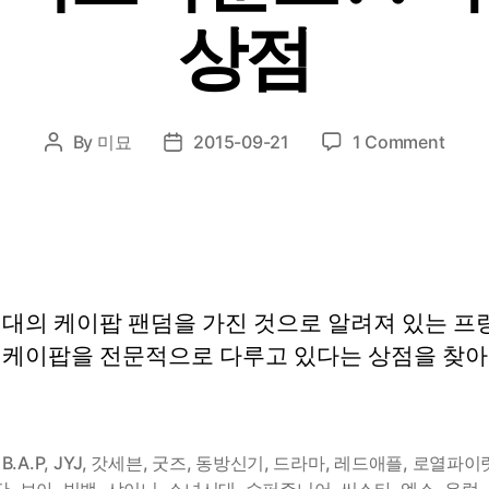
상점
on
By
미묘
2015-09-21
1 Comment
Post
Post
프
author
date
렌
치
언
더
그
대의 케이팝 팬덤을 가진 것으로 알려져 있는 프랑
라
운
 케이팝을 전문적으로 다루고 있다는 상점을 찾아
드?
:
파
리
,
B.A.P
,
JYJ
,
갓세븐
,
굿즈
,
동방신기
,
드라마
,
레드애플
,
로열파이
케
단
,
보아
,
빅뱅
,
샤이니
,
소녀시대
,
슈퍼주니어
,
씨스타
,
엑소
,
유럽
,