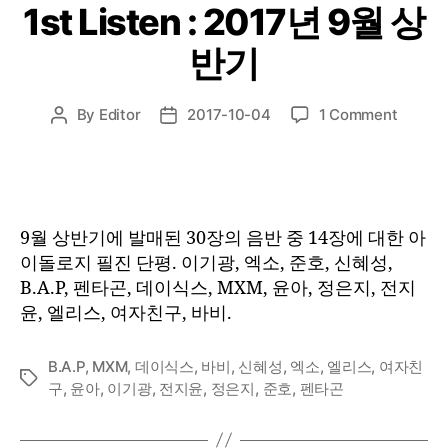
1st Listen : 2017년 9월 상
반기
on
By
Editor
2017-10-04
1 Comment
Post
Post
1st
author
date
Listen
:
2017
년
9월 상반기에 발매된 30장의 음반 중 14장에 대한 아
9
이돌로지 필진 단평. 이기광, 엑소, 준호, 신혜성,
월
B.A.P, 펜타곤, 데이식스, MXM, 윤아, 정은지, 전지
상
윤, 엘리스, 여자친구, 바비.
반
기
B.A.P
,
MXM
,
데이식스
,
바비
,
신혜성
,
엑소
,
엘리스
,
여자친
Tags
구
,
윤아
,
이기광
,
전지윤
,
정은지
,
준호
,
펜타곤