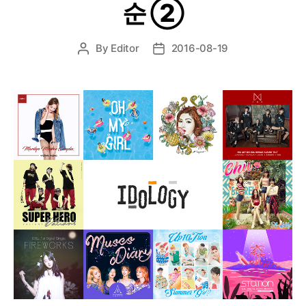
순 ②
By
Editor
2016-08-19
Post
Post
author
date