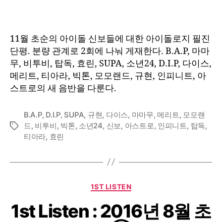
11월 초순의 아이돌 신보들에 대한 아이돌로지 필진
단평. 분량 관계로 2회에 나눠 게재한다. B.A.P, 마마
무, 비투비, 탑독, 효린, SUPA, 소년24, D.I.P, 다이스,
메리트, 티아라, 빅톤, 모모랜드, 규현, 인피니트, 아
스트로의 새 음반을 다룬다.
B.A.P
,
D.I.P
,
SUPA
,
규현
,
다이스
,
마마무
,
메리트
,
모모랜
드
,
비투비
,
빅톤
,
소년24
,
신보
,
아스트로
,
인피니트
,
탑독
,
Tags
티아라
,
효린
Categories
1ST LISTEN
1st Listen : 2016년 8월 초