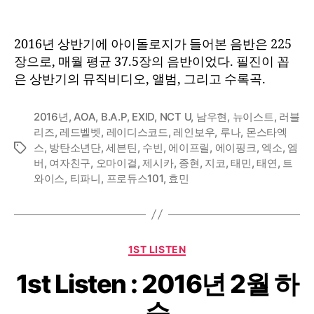
2016년 상반기에 아이돌로지가 들어본 음반은 225
장으로, 매월 평균 37.5장의 음반이었다. 필진이 꼽
은 상반기의 뮤직비디오, 앨범, 그리고 수록곡.
2016년
,
AOA
,
B.A.P
,
EXID
,
NCT U
,
남우현
,
뉴이스트
,
러블
리즈
,
레드벨벳
,
레이디스코드
,
레인보우
,
루나
,
몬스타엑
스
,
방탄소년단
,
세븐틴
,
수빈
,
에이프릴
,
에이핑크
,
엑소
,
엠
Tags
버
,
여자친구
,
오마이걸
,
제시카
,
종현
,
지코
,
태민
,
태연
,
트
와이스
,
티파니
,
프로듀스101
,
효민
Categories
1ST LISTEN
1st Listen : 2016년 2월 하
순