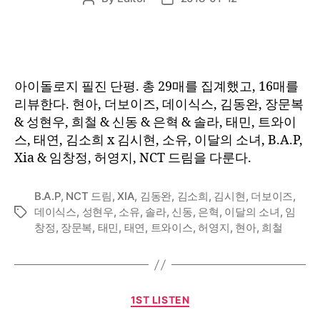
author
date
아이돌로지 필진 단평. 총 29매를 집계했고, 16매를
리뷰한다. 현아, 더보이즈, 데이식스, 김동완, 장문복
& 성현우, 희철 & 신동 & 은혁 & 솔라, 태민, 트와이
스, 태연, 김소희 x 김시현, 소유, 이달의 소녀, B.A.P,
Xia & 임창정, 허영지, NCT 드림을 다룬다.
B.A.P
,
NCT 드림
,
XIA
,
김동완
,
김소희
,
김시현
,
더보이즈
,
데이식스
,
성현우
,
소유
,
솔라
,
신동
,
은혁
,
이달의 소녀
,
임
Tags
창정
,
장문복
,
태민
,
태연
,
트와이스
,
허영지
,
현아
,
희철
Categories
1ST LISTEN