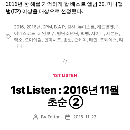
2016년 한 해를 기억하게 할 베스트 앨범 20. 미니앨
베
범(EP) 이상을 대상으로 선정했다.
스
트
앨
2016
,
2016년
,
2PM
,
B.A.P
,
결산
,
뉴이스트
,
레드벨벳
,
레
범
이디스코드
,
레인보우
,
방탄소년단
,
빅뱅
,
샤이니
,
세븐틴
,
Tags
20
엑소
,
오마이걸
,
인피니트
,
종현
,
준케이
,
태민
,
트와이스
,
티
파니
Categories
1ST LISTEN
1st Listen : 2016년 11월
초순 ②
By
Editor
2016-11-23
Post
Post
author
date