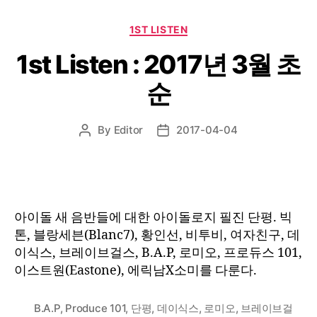
Categories
1ST LISTEN
1st Listen : 2017년 3월 초
순
By
Editor
2017-04-04
Post
Post
author
date
아이돌 새 음반들에 대한 아이돌로지 필진 단평. 빅
톤, 블랑세븐(Blanc7), 황인선, 비투비, 여자친구, 데
이식스, 브레이브걸스, B.A.P, 로미오, 프로듀스 101,
이스트원(Eastone), 에릭남X소미를 다룬다.
B.A.P
,
Produce 101
,
단평
,
데이식스
,
로미오
,
브레이브걸