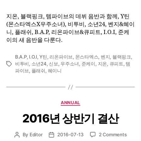
지온, 블랙핑크, 템파이브의 데뷔 음반과 함께, Y틴
(몬스타엑스X우주소녀), 비투비, 소년24, 벤지&혜이
니, 플래쉬, B.A.P, 리온파이브&큐피트, I.O.I, 준케
이의 새 음반을 다룬다.
B.A.P
,
I.O.I
,
Y틴
,
리온파이브
,
몬스타엑스
,
벤지
,
블랙핑크
,
비투비
,
소년24
,
신보
,
우주소녀
,
준케이
,
지온
,
큐피트
,
템
Tags
파이브
,
플래쉬
,
혜이니
Categories
ANNUAL
2016년 상반기 결산
on
By
Editor
2016-07-13
2 Comments
Post
Post