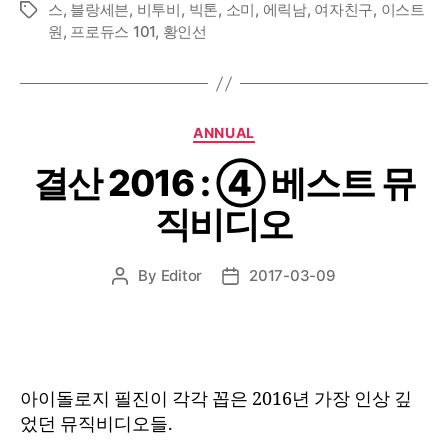
스
,
블랑세븐
,
비투비
,
빅톤
,
소미
,
에릭남
,
여자친구
,
이스트
Tags
원
,
프로듀스 101
,
황인선
Categories
ANNUAL
결산 2016 : ④ 베스트 뮤
직비디오
By
Editor
2017-03-09
Post
Post
author
date
아이돌로지 필진이 각각 꼽은 2016년 가장 인상 깊
었던 뮤직비디오들.