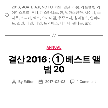
2016
,
AOA
,
B.A.P
,
NCT U
,
가인
,
결산
,
라붐
,
레드벨벳
,
레
이디스코드
,
루나
,
몬스타엑스
,
민
,
방탄소년단
,
샤이니
,
소
Tags
나무
,
스피카
,
엑소
,
오마이걸
,
우주소녀
,
원더걸스
,
인피니
트
,
조권
,
태민
,
태연
,
트와이스
,
티파니
,
펜타곤
,
효연
Categories
ANNUAL
결산 2016 : ① 베스트 앨
범 20
on
By
Editor
2017-02-08
1 Comment
Post
Post
결
author
date
산
2016
:
①