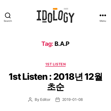
Search
Menu
Idology
Tag:
B.A.P
Categories
1ST LISTEN
1st Listen : 2018년 12월
초순
By
Editor
2019-01-08
Post
Post
author
date