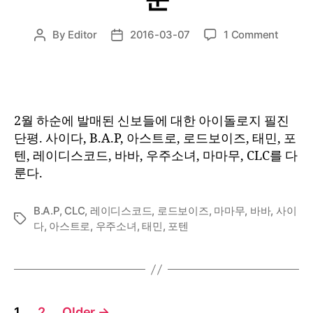
on
By
Editor
2016-03-07
1 Comment
Post
Post
1st
author
date
Listen
:
2016
년
2월 하순에 발매된 신보들에 대한 아이돌로지 필진
2
단평. 사이다, B.A.P, 아스트로, 로드보이즈, 태민, 포
월
텐, 레이디스코드, 바바, 우주소녀, 마마무, CLC를 다
하
룬다.
순
B.A.P
,
CLC
,
레이디스코드
,
로드보이즈
,
마마무
,
바바
,
사이
Tags
다
,
아스트로
,
우주소녀
,
태민
,
포텐
Posts
1
2
Older
→