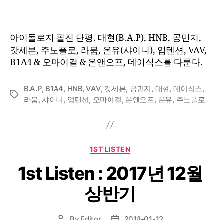
아이돌로지 필진 단평. 대현(B.A.P), HNB, 공민지,
갓세븐, 주노플로, 라붐, 온유(샤이니), 업텐션, VAV,
B1A4 & 오마이걸 & 온앤오프, 데이식스를 다룬다.
B.A.P
,
B1A4
,
HNB
,
VAV
,
갓세븐
,
공민지
,
대현
,
데이식스
,
Tags
라붐
,
샤이니
,
업텐션
,
오마이걸
,
온앤오프
,
온유
,
주노플로
Categories
1ST LISTEN
1st Listen : 2017년 12월
상반기
By
Editor
2018-01-12
Post
Post