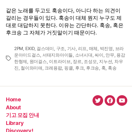
는
같은 노래를 두고도 훅송이다, 아니다 하는 의견이
거
갈리는 경우들이 있다. 훅송이 대체 뭔지 누구도 제
짓
대로 대답하지 못한다. 이유는 간단하다. 훅송, 혹은
말
후크송 그 자체가 거짓말이기 때문이다.
①
2PM
,
EXID
,
걸스데이
,
구조
,
기사
,
리프
,
매체
,
박진영
,
브라
운아이드걸스
,
서태지와아이들
,
소녀시대
,
싸이
,
안무
,
용감
Tags
한형제
,
원더걸스
,
이트라이브
,
장르
,
조성모
,
지누션
,
차우
진
,
철이와미애
,
크레용팝
,
핑클
,
후크
,
후크송
,
훅
,
훅송
Home
twitter
faceboo
You
About
기고 모집 안내
Library
Discovery!