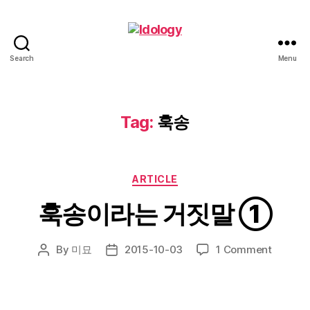
Search
Menu
Idology
Tag:
훅송
Categories
ARTICLE
훅송이라는 거짓말 ①
on
By
미묘
2015-10-03
1 Comment
Post
Post
훅
author
date
송
이
라