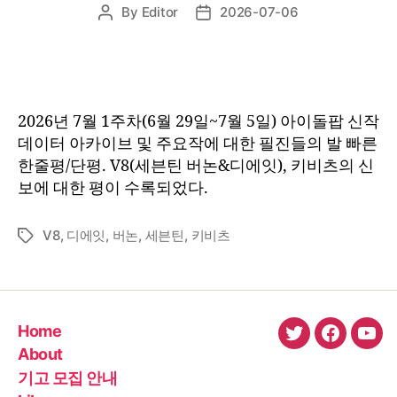
By
Editor
2026-07-06
Post
Post
author
date
2026년 7월 1주차(6월 29일~7월 5일) 아이돌팝 신작
데이터 아카이브 및 주요작에 대한 필진들의 발 빠른
한줄평/단평. V8(세븐틴 버논&디에잇), 키비츠의 신
보에 대한 평이 수록되었다.
V8
,
디에잇
,
버논
,
세븐틴
,
키비츠
Tags
Home
twitter
faceboo
You
About
기고 모집 안내