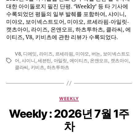
대한 아이돌로지 필진 단평. ‘Weekly’ 등 타 기사에
수록되었던 평들의 일부 발췌를 포함하여, 샤이니,
미야오, 보이넥스트도어, 미야오, 르세라핌-아일릿-
캣츠아이, 라이즈, 온앤오프, 하츠투하츠, 클라씨, 에
이티즈, V8, 키비츠에 관한 리뷰가 수록되었다.
V8
,
디에잇
,
라이즈
,
르세라핌
,
미야오
,
버논
,
보이넥스트도
어
,
샤이니
,
세븐틴
,
아일릿
,
에이티즈
,
온앤오프
,
캣츠아이
,
Tags
클라씨
,
키비츠
,
하츠투하츠
Categories
WEEKLY
Weekly : 2026년 7월 1주
차