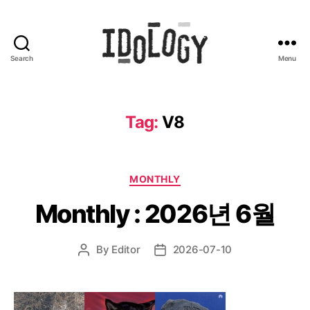
Search
Menu
Idology
Tag:
V8
Categories
MONTHLY
Monthly : 2026년 6월
By
Editor
2026-07-10
Post
Post
author
date