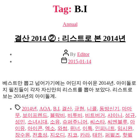
Tag:
B.I
Categories
Annual
결산 2014 ② : 리스트로 본 2014년
Post
By
Editor
author
Post
2015-01-14
date
베스트만 뽑고 넘어가기에는 어딘지 아쉬운 2014년. 아이돌로
지 필진들이 각자 자신만의 리스트를 뽑아 보았다. 리스트로
보는 2014년의 아이돌계.
Tags
2014년
,
AOA
,
B.I
,
결산
,
규현
,
니콜
,
동방신기
,
마마
무
,
보이프렌드
,
블락비
,
비투비
,
비트버거
,
샤이니
,
성규
,
성민
,
소녀시대
,
소유
,
슈퍼주니어
,
씨스타
,
씨엔블루
,
아
이유
,
아이콘
,
엑소
,
와썹
,
위너
,
이특
,
인피니트
,
임시완
,
장수원
,
전효성
,
지오디
,
지코
,
카라
,
태민
,
퍼펄즈
,
핫펠