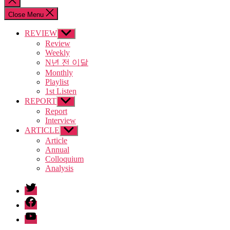
search
Close Menu
REVIEW
Show
sub
Review
menu
Weekly
N년 전 이달
Monthly
Playlist
1st Listen
REPORT
Show
sub
Report
menu
Interview
ARTICLE
Show
sub
Article
menu
Annual
Colloquium
Analysis
twitter
facebook
Youtube