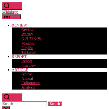
Skip
Search
to
Idology
the
content
Menu
REVIEW
Review
Weekly
N년 전 이달
Monthly
Playlist
1st Listen
REPORT
Report
Interview
ARTICLE
Article
Annual
Colloquium
Analysis
Search
Search
for:
Close