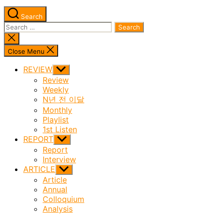
Search
Search
for:
Close
search
Close Menu
REVIEW
Show
sub
Review
menu
Weekly
N년 전 이달
Monthly
Playlist
1st Listen
REPORT
Show
sub
Report
menu
Interview
ARTICLE
Show
sub
Article
menu
Annual
Colloquium
Analysis