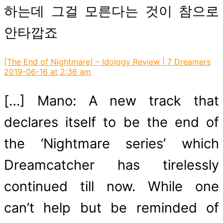
하는데 그걸 모른다는 것이 참으로
안타깝죠
say
[The End of Nightmare] – Idology Review | 7 Dreamers
2019-06-16 at 2:36 am
[…] Mano: A new track that
declares itself to be the end of
the ‘Nightmare series’ which
Dreamcatcher has tirelessly
continued till now. While one
can’t help but be reminded of