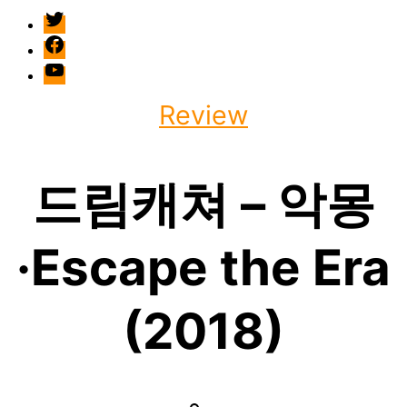
twitter
facebook
Youtube
Categories
Review
드림캐쳐 – 악몽
·Escape the Era
(2018)