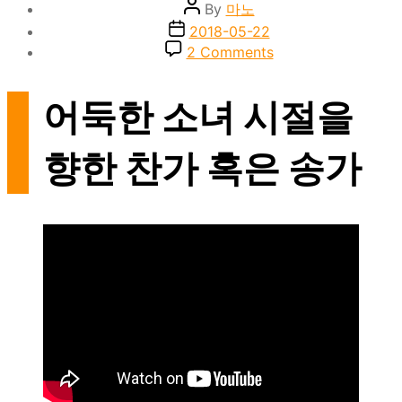
Post
By
마노
author
Post
2018-05-22
date
on
2 Comments
드
림
어둑한 소녀 시절을
캐
쳐
–
향한 찬가 혹은 송가
악
몽
·Escape
the
Era
(2018)