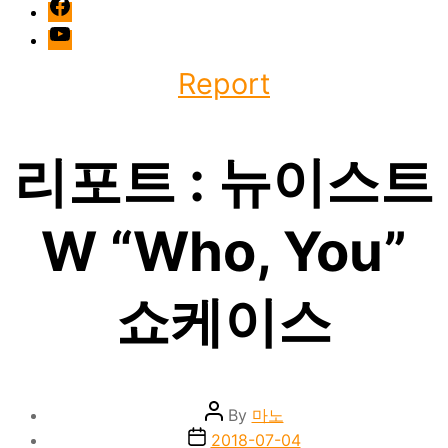
facebook
Youtube
Categories
Report
리포트 : 뉴이스트
W “Who, You”
쇼케이스
Post
By
마노
author
Post
2018-07-04