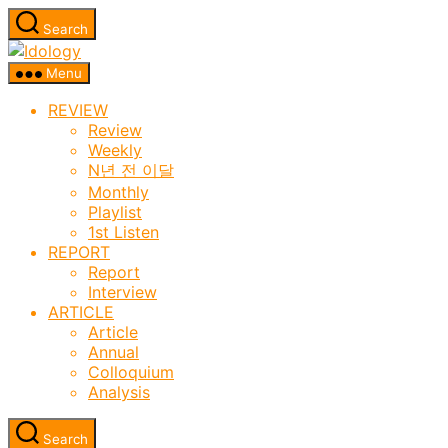
Skip
Search
to
Idology
the
Menu
content
REVIEW
Review
Weekly
N년 전 이달
Monthly
Playlist
1st Listen
REPORT
Report
Interview
ARTICLE
Article
Annual
Colloquium
Analysis
Search