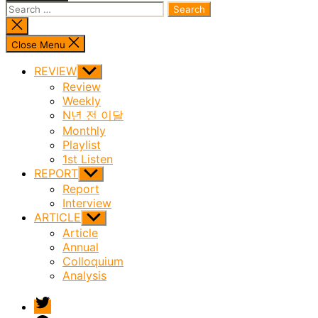
Search
for:
Close
search
Close Menu
REVIEW
Show
sub
Review
menu
Weekly
N년 전 이달
Monthly
Playlist
1st Listen
REPORT
Show
sub
Report
menu
Interview
ARTICLE
Show
sub
Article
menu
Annual
Colloquium
Analysis
twitter