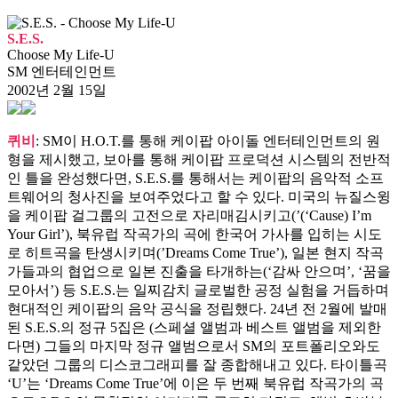
S.E.S.
Choose My Life-U
SM 엔터테인먼트
2002년 2월 15일
퀴비
: SM이 H.O.T.를 통해 케이팝 아이돌 엔터테인먼트의 원
형을 제시했고, 보아를 통해 케이팝 프로덕션 시스템의 전반적
인 틀을 완성했다면, S.E.S.를 통해서는 케이팝의 음악적 소프
트웨어의 청사진을 보여주었다고 할 수 있다. 미국의 뉴질스윙
을 케이팝 걸그룹의 고전으로 자리매김시키고(’(‘Cause) I’m
Your Girl’), 북유럽 작곡가의 곡에 한국어 가사를 입히는 시도
로 히트곡을 탄생시키며(’Dreams Come True’), 일본 현지 작곡
가들과의 협업으로 일본 진출을 타개하는(‘감싸 안으며’, ‘꿈을
모아서’) 등 S.E.S.는 일찌감치 글로벌한 공정 실험을 거듭하며
현대적인 케이팝의 음악 공식을 정립했다. 24년 전 2월에 발매
된 S.E.S.의 정규 5집은 (스페셜 앨범과 베스트 앨범을 제외한
다면) 그들의 마지막 정규 앨범으로서 SM의 포트폴리오와도
같았던 그룹의 디스코그래피를 잘 종합해내고 있다. 타이틀곡
‘U’는 ‘Dreams Come True’에 이은 두 번째 북유럽 작곡가의 곡