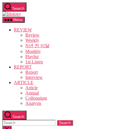
Skip
Search
to
Idology
the
content
Menu
REVIEW
Review
Weekly
N년 전 이달
Monthly
Playlist
1st Listen
REPORT
Report
Interview
ARTICLE
Article
Annual
Colloquium
Analysis
Search
Search
for:
Close