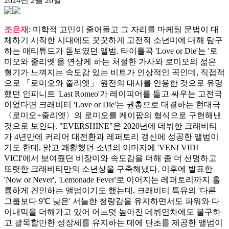
2024년 2월 26일
조은재
: 미학적 고민이 줄어들고 그 자리를 마케팅 문법이 대
체하기 시작한 시대에도 꿋꿋하게 고전적 소년미에 대해 탐구
하는 애티튜드가 돋보였던 앨범. 타이틀곡 'Love or Die'는 '로
미오와 줄리엣'을 연상케 하는 처절한 가사와 로미오의 젊은
혈기가 느껴지는 속도감 있는 비트가 인상적인 곡인데, 직접적
으로 「로미오와 줄리엣」 원전의 대사를 인용한 것으로 유명
했던 인피니트 'Last Romeo'가 레이피어를 들고 싸우는 고전극
이었다면 크래비티 'Love or Die'는 권총으로 대결하는 현대극
〈로미오+줄리엣〉의 로미오를 케이팝의 형식으로 구현해낸
것으로 보인다. "EVERSHINE"은 2020년에 데뷔한 크래비티
가 4년만에 커리어 대전환과 레퍼토리 갱신에 성공한 앨범이
기도 한데, 맑고 쾌활했던 소년의 이미지에 'VENI VIDI
VICI'에서 보여줬던 비장미와 속도감을 더해 좀 더 선명하고
또렷한 크래비티만의 소년상을 구축해냈다. 이후에 발표한
'Now or Never', 'Lemonade Fever'로 이어지는 레퍼토리까지 훌
륭하게 견인하는 앨범이기도 했는데, 크래비티 특유의 '다른
그룹보다 9℃ 낮은' 서늘한 청량감을 유지하면서도 파워와 다
이내믹을 더해가고 있어 어느덧 높아진 데뷔연차에도 불구하
고 괄목할만한 성장세를 유지하는 데에 단초를 제공한 앨범이