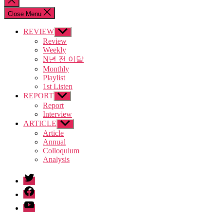
search
Close Menu
REVIEW
Show
sub
Review
menu
Weekly
N년 전 이달
Monthly
Playlist
1st Listen
REPORT
Show
sub
Report
menu
Interview
ARTICLE
Show
sub
Article
menu
Annual
Colloquium
Analysis
twitter
facebook
Youtube