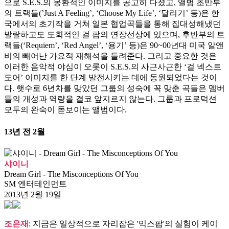
으로 S.E.S.의 몽환적인 이미지를 공고히 다졌고, 앨범 초반부
의 트랙들(’Just A Feeling’, ‘Choose My Life’, ‘달리기’ 등)은 한
국에서의 초기작을 거쳐 일본 협업곡들을 통해 집대성해냈던
발랄하고도 도회적인 걸 팝의 연장선상에 있으며, 후반부의 트
랙들(‘Requiem’, ‘Red Angel’, ‘용기’ 등)은 90~00년대 미국 알앤
비의 빼어난 가요적 재해석을 들려준다. 그리고 중요한 것은
이러한 음악적 야심이 오롯이 S.E.S.의 사근사근한 ‘걸 넥스트
도어’ 이미지를 한 단계 발전시키는 데에 동원되었다는 것이
다. 햇수로 6년차를 맞았던 그룹의 성숙에 꼭 맞춘 곡들은 멤버
들의 개성과 역량을 결코 앞지르지 않는다. 그룹과 프로덕션
모두의 완숙이 돋보이는 앨범이다.
13년 전 2월
샤이니
Dream Girl - The Misconceptions Of You
SM 엔터테인먼트
2013년 2월 19일
조은재
: 지금은 일상적으로 자리잡은 '믹스팝'의 실험이 케이