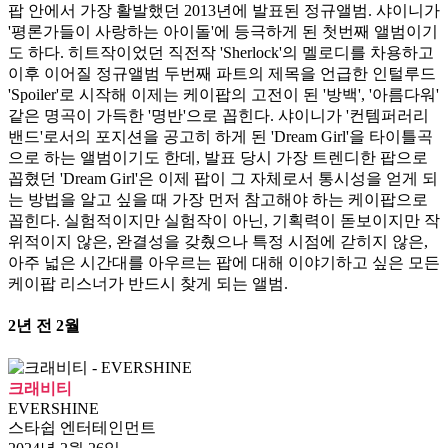
팝 안에서 가장 활발했던 2013년에 발표된 정규앨범. 샤이니가
'평론가들이 사랑하는 아이돌'에 등극하게 된 첫번째 앨범이기
도 하다. 히트작이었던 직전작 'Sherlock'의 멜로디를 차용하고
이후 이어질 정규앨범 두번째 파트의 제목을 언급한 인털루드
'Spoiler'로 시작해 이제는 케이팝의 고전이 된 '방백', '아름다워'
같은 명곡이 가득한 '명반'으로 꼽힌다. 샤이니가 '컨템퍼러리
밴드'로서의 포지션을 공고히 하게 된 'Dream Girl'을 타이틀곡
으로 하는 앨범이기도 한데, 발표 당시 가장 트렌디한 팝으로
꼽혔던 'Dream Girl'은 이제 팝이 그 자체로서 통시성을 얻게 되
는 방법을 알고 싶을 때 가장 먼저 참고해야 하는 케이팝으로
꼽힌다. 실험적이지만 실험작이 아닌, 기획력이 돋보이지만 작
위적이지 않은, 완결성을 갖췄으나 특정 시점에 갇히지 않은,
아주 넓은 시간대를 아우르는 팝에 대해 이야기하고 싶은 모든
케이팝 리스너가 반드시 찾게 되는 앨범.
2년 전 2월
크래비티
EVERSHINE
스타쉽 엔터테인먼트