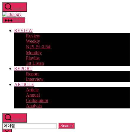
Skip
Search
to
Idology
the
content
Menu
REVIEW
Review
Weekly
N년 전 이달
Monthly
Playlist
1st Listen
REPORT
Report
Interview
ARTICLE
Article
Annual
Colloquium
Analysis
Search
Search
for:
Close