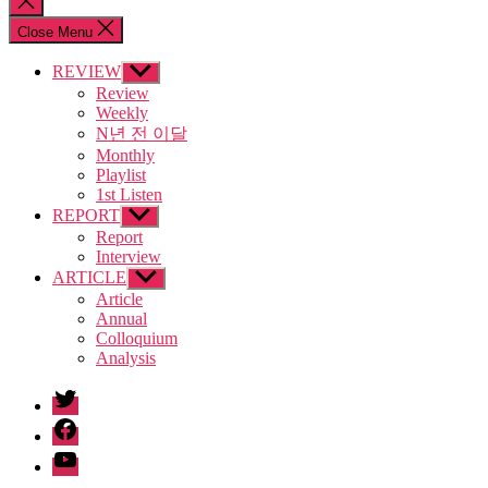
search
Close Menu
REVIEW
Show
sub
Review
menu
Weekly
N년 전 이달
Monthly
Playlist
1st Listen
REPORT
Show
sub
Report
menu
Interview
ARTICLE
Show
sub
Article
menu
Annual
Colloquium
Analysis
twitter
facebook
Youtube