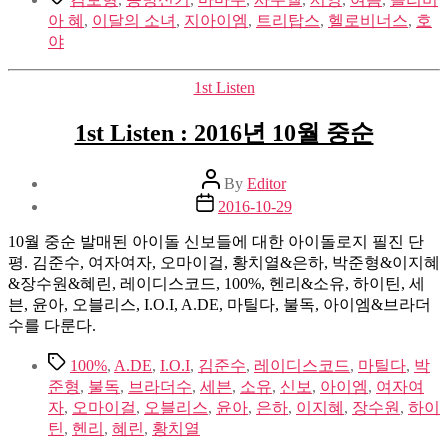
월
아 혜
,
이달의 소녀
,
지아이엠
,
트리탑스
,
헬로비너스
,
호
하
야
순
②
Categories
1st Listen
1st Listen : 2016년 10월 중순
Post
By
Editor
author
Post
2016-10-29
date
10월 중순 발매된 아이돌 신보들에 대한 아이돌로지 필진 단
평. 김준수, 여자여자, 오마이걸, 황치열&은하, 박준형&이지혜
&장수원&혜린, 레이디스코드, 100%, 헨리&소유, 하이틴, 세
븐, 윤아, 오블리스, I.O.I, A.DE, 마틸다, 불독, 아이엠&브라더
수를 다룬다.
Tags
100%
,
A.DE
,
I.O.I
,
김준수
,
레이디스코드
,
마틸다
,
박
준형
,
불독
,
브라더수
,
세븐
,
소유
,
신보
,
아이엠
,
여자여
자
,
오마이걸
,
오블리스
,
윤아
,
은하
,
이지혜
,
장수원
,
하이
틴
,
헨리
,
혜린
,
황치열