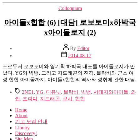
Categories
Colloquium
아이돌x힙합 (6) [대담] 로보토미x하박국
x아이돌로지 (2)
Post
By
Editor
author
Post
2014-08-17
date
프로듀서 로보토미와 영기획 하박국 대표를 아이돌로지가 만
났다. YG와 빅뱅, 그리고 지드래곤의 진격. 블락비와 군소 여
성 힙합 아이돌까지. 아이돌x힙합의 역사와 성취에 관한 대담.
Tags
2NE1
,
YG
,
디유닛
,
블락비
,
빅뱅
,
서태지와아이들
,
와
썹
,
조피디
,
지드래곤
,
쿠시
,
힙합
Home
About
기고 모집 안내
Library
Discovery!
Site Map