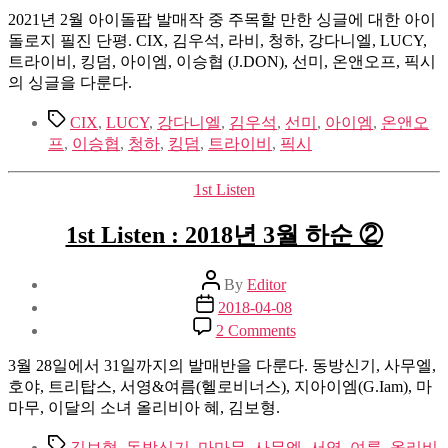
2021년 2월 아이돌팝 발매작 중 주목할 만한 싱글에 대한 아이
돌로지 필진 단평. CIX, 김우석, 라비, 청하, 강다니엘, LUCY,
트라이비, 킹덤, 아이엠, 이승협 (J.DON), 선미, 온앤오프, 픽시
의 싱글을 다룬다.
Tags
CIX
,
LUCY
,
강다니엘
,
김우석
,
선미
,
아이엠
,
온앤오
프
,
이승협
,
청하
,
킹덤
,
트라이비
,
픽시
Categories
1st Listen
1st Listen : 2018년 3월 하순 ②
Post
By
Editor
author
Post
2018-04-08
date
on
2 Comments
1st
Listen
3월 28일에서 31일까지의 발매반을 다룬다. 동방신기, 사무엘,
:
호야, 트리탑스, 서영&여름(헬로비너스), 지아이엠(G.Iam), 마
2018
마무, 이달의 소녀 올리비아 혜, 김보형.
년
3
Tags
김보형
,
동방신기
,
마마무
,
사무엘
,
서영
,
여름
,
올리비