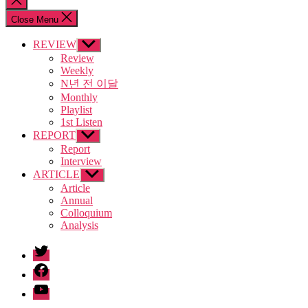
search
Close Menu
REVIEW
Show
sub
Review
menu
Weekly
N년 전 이달
Monthly
Playlist
1st Listen
REPORT
Show
sub
Report
menu
Interview
ARTICLE
Show
sub
Article
menu
Annual
Colloquium
Analysis
twitter
facebook
Youtube