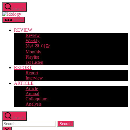
Skip
Search
to
Idology
the
content
Menu
REVIEW
Review
Weekly
N년 전 이달
Monthly
Playlist
1st Listen
REPORT
Report
Interview
ARTICLE
Article
Annual
Colloquium
Analysis
Search
Search
for:
Close