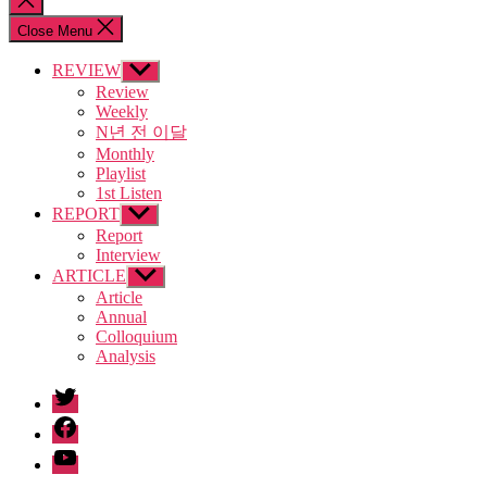
search
Close Menu
REVIEW
Show
sub
Review
menu
Weekly
N년 전 이달
Monthly
Playlist
1st Listen
REPORT
Show
sub
Report
menu
Interview
ARTICLE
Show
sub
Article
menu
Annual
Colloquium
Analysis
twitter
facebook
Youtube