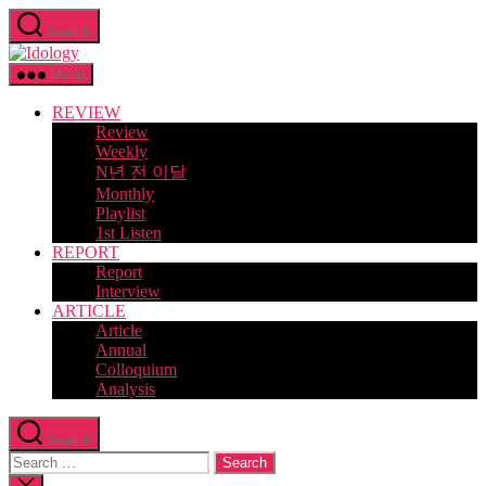
Skip
Search
to
Idology
the
content
Menu
REVIEW
Review
Weekly
N년 전 이달
Monthly
Playlist
1st Listen
REPORT
Report
Interview
ARTICLE
Article
Annual
Colloquium
Analysis
Search
Search
for:
Close