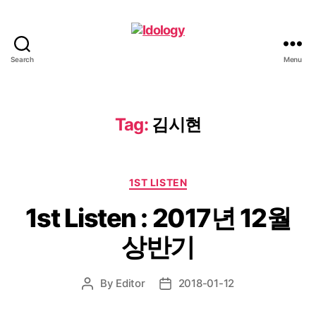
Search
Menu
Idology
Tag:
김시현
Categories
1ST LISTEN
1st Listen : 2017년 12월
상반기
By
Editor
2018-01-12
Post
Post
author
date