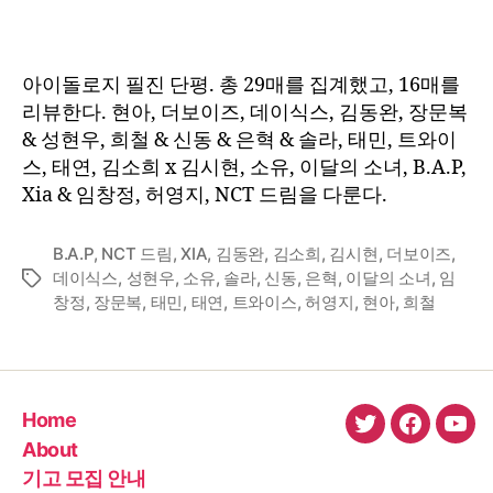
아이돌로지 필진 단평. 총 29매를 집계했고, 16매를
리뷰한다. 현아, 더보이즈, 데이식스, 김동완, 장문복
& 성현우, 희철 & 신동 & 은혁 & 솔라, 태민, 트와이
스, 태연, 김소희 x 김시현, 소유, 이달의 소녀, B.A.P,
Xia & 임창정, 허영지, NCT 드림을 다룬다.
B.A.P
,
NCT 드림
,
XIA
,
김동완
,
김소희
,
김시현
,
더보이즈
,
데이식스
,
성현우
,
소유
,
솔라
,
신동
,
은혁
,
이달의 소녀
,
임
Tags
창정
,
장문복
,
태민
,
태연
,
트와이스
,
허영지
,
현아
,
희철
Home
twitter
faceboo
You
About
기고 모집 안내