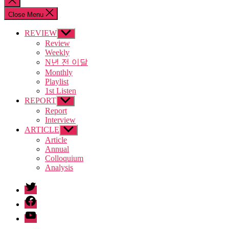
search
Close Menu
REVIEW
Show
sub
Review
menu
Weekly
N년 전 이달
Monthly
Playlist
1st Listen
REPORT
Show
sub
Report
menu
Interview
ARTICLE
Show
sub
Article
menu
Annual
Colloquium
Analysis
twitter
facebook
Youtube