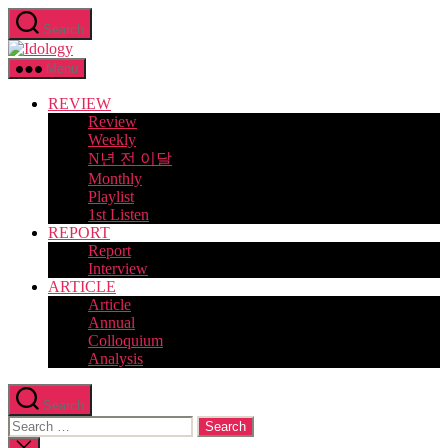
Skip
Search
to
Idology
the
content
Menu
REVIEW
Review
Weekly
N년 전 이달
Monthly
Playlist
1st Listen
REPORT
Report
Interview
ARTICLE
Article
Annual
Colloquium
Analysis
Search
Search
for:
Close