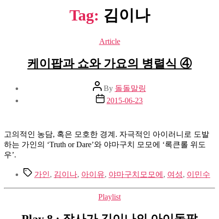
Tag:
김이나
Categories
Article
케이팝과 쇼와 가요의 병렬식 ④
Post
By
돌돌말링
author
Post
2015-06-23
date
고의적인 농담, 혹은 모호한 경계. 자극적인 아이러니로 도발
하는 가인의 ‘Truth or Dare’와 야마구치 모모에 ‘록큰롤 위도
우’.
Tags
가인
,
김이나
,
아이유
,
야마구치모모에
,
여성
,
이민수
Categories
Playlist
Play 8 : 작사가 김이나의 아이돌팝