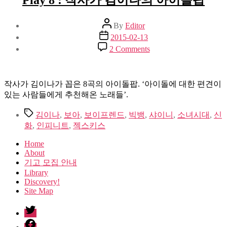
Post
By
Editor
author
Post
2015-02-13
date
on
2 Comments
Play
8
:
작
작사가 김이나가 꼽은 8곡의 아이돌팝. ‘아이돌에 대한 편견이
사
있는 사람들에게 추천해온 노래들’.
가
Tags
김이나
,
보아
,
보이프렌드
,
빅뱅
,
샤이니
김
,
소녀시대
,
신
화
,
인피니트
,
젝스키스
이
나
Home
의
About
아
기고 모집 안내
이
Library
돌
Discovery!
팝
Site Map
twitter
facebook