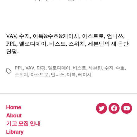
author
date
VAV, 수지, 이특&수호&케이시, 아스트로, 언니쓰,
PPL, 멜로디데이, 비스트, 스위치, 세븐틴의 새 음반
단평.
PPL
,
VAV
,
단평
,
멜로디데이
,
비스트
,
세븐틴
,
수지
,
수호
,
Tags
스위치
,
아스트로
,
언니쓰
,
이특
,
케이시
Home
twitter
faceboo
You
About
기고 모집 안내
Library