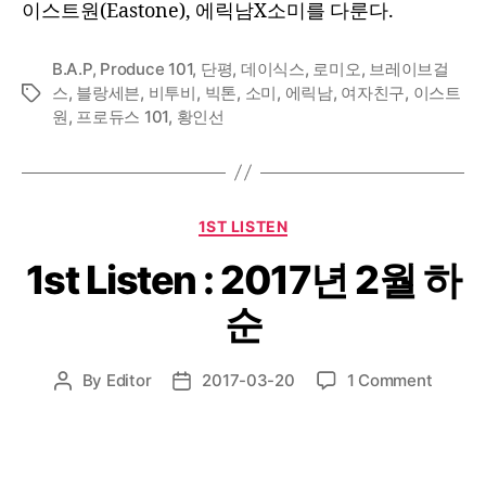
이스트원(Eastone), 에릭남X소미를 다룬다.
B.A.P
,
Produce 101
,
단평
,
데이식스
,
로미오
,
브레이브걸
스
,
블랑세븐
,
비투비
,
빅톤
,
소미
,
에릭남
,
여자친구
,
이스트
Tags
원
,
프로듀스 101
,
황인선
Categories
1ST LISTEN
1st Listen : 2017년 2월 하
순
on
By
Editor
2017-03-20
1 Comment
Post
Post
1st
author
date
Listen
:
2017