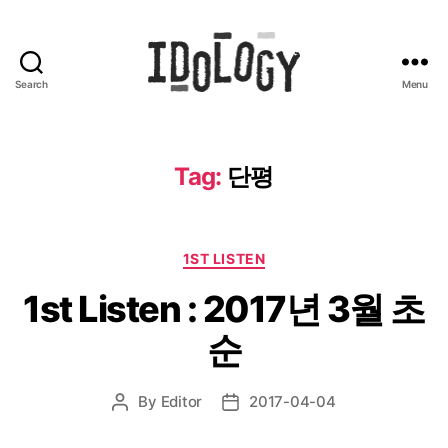
Search
Menu
Idology
Tag:
단평
Categories
1ST LISTEN
1st Listen : 2017년 3월 초
순
By
Editor
2017-04-04
Post
Post
author
date