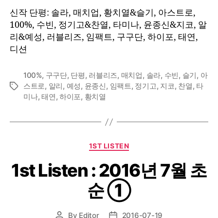
년
신작 단평: 솔라, 매치업, 황치열&슬기, 아스트로,
2
100%, 수빈, 정기고&찬열, 타미나, 윤종신&지코, 알
월
리&예성, 러블리즈, 임팩트, 구구단, 하이포, 태연,
하
디션
순
100%
,
구구단
,
단평
,
러블리즈
,
매치업
,
솔라
,
수빈
,
슬기
,
아
스트로
,
알리
,
예성
,
윤종신
,
임팩트
,
정기고
,
지코
,
찬열
,
타
Tags
미나
,
태연
,
하이포
,
황치열
Categories
1ST LISTEN
1st Listen : 2016년 7월 초
순 ①
By
Editor
2016-07-19
Post
Post