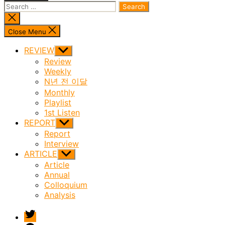
Search
for:
Close
search
Close Menu
REVIEW
Show
sub
Review
menu
Weekly
N년 전 이달
Monthly
Playlist
1st Listen
REPORT
Show
sub
Report
menu
Interview
ARTICLE
Show
sub
Article
menu
Annual
Colloquium
Analysis
twitter