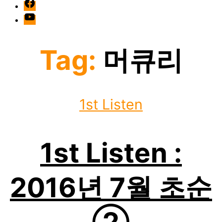
facebook
Youtube
Tag:
머큐리
Categories
1st Listen
1st Listen :
2016년 7월 초순