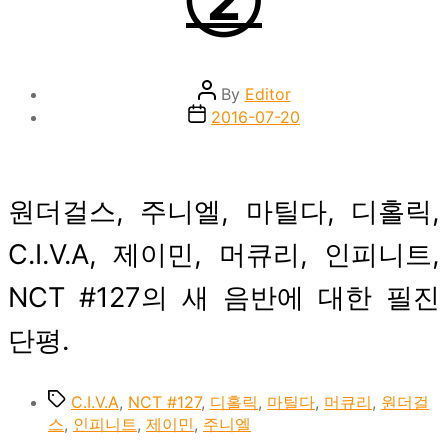
②
Post
By
Editor
author
Post
2016-07-20
date
원더걸스, 주니엘, 마틸다, 디홀릭,
C.I.V.A, 제이민, 머큐리, 인피니트,
NCT #127의 새 음반에 대한 필진
단평.
Tags
C.I.V.A
,
NCT #127
,
디홀릭
,
마틸다
,
머큐리
,
원더걸
스
,
인피니트
,
제이민
,
주니엘