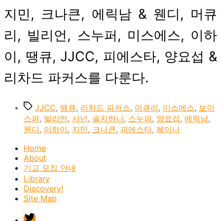
3
지민, 크나큰, 에릭남 & 웬디, 머큐
월
초
리, 빌리언, 스누퍼, 미스에스, 이하
순
이, 땡큐, JJCC, 피에스타, 양요섭 &
리차드 파커스를 다룬다.
Tags
JJCC
,
땡큐
,
리차드 파커스
,
머큐리
,
미스에스
,
보이
스퍼
,
빌리언
,
샤넌
,
솔지하니
,
스누퍼
,
양요섭
,
에릭남
,
웬디
,
이하이
,
지민
,
크나큰
,
피에스타
,
혜이니
Home
About
기고 모집 안내
Library
Discovery!
Site Map
twitter