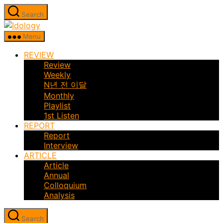
Skip
Search
to
Idology
the
Menu
content
REVIEW
Review
Weekly
N년 전 이달
Monthly
Playlist
1st Listen
REPORT
Report
Interview
ARTICLE
Article
Annual
Colloquium
Analysis
Search