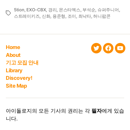
5tion
,
EXO-CBX
,
경리
,
몬스타엑스
,
부석순
,
슈퍼주니어
,
Tags
스트레이키즈
,
신화
,
용준형
,
조이
,
최낙타
,
허니팝콘
Home
twitter
faceboo
You
About
기고 모집 안내
Library
Discovery!
Site Map
아이돌로지의 모든 기사의 권리는 각
필자
에게 있습
니다.