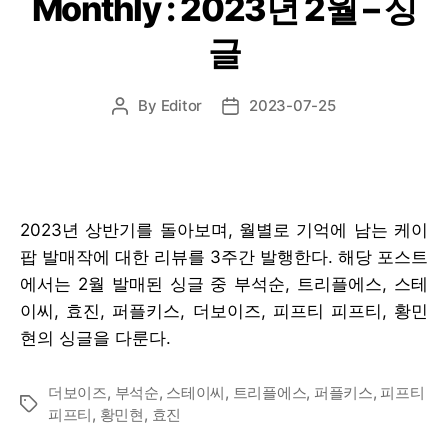
Monthly : 2023년 2월 – 싱
글
By
Editor
2023-07-25
Post
Post
author
date
2023년 상반기를 돌아보며, 월별로 기억에 남는 케이
팝 발매작에 대한 리뷰를 3주간 발행한다. 해당 포스트
에서는 2월 발매된 싱글 중 부석순, 트리플에스, 스테
이씨, 효진, 퍼플키스, 더보이즈, 피프티 피프티, 황민
현의 싱글을 다룬다.
더보이즈
,
부석순
,
스테이씨
,
트리플에스
,
퍼플키스
,
피프티
Tags
피프티
,
황민현
,
효진