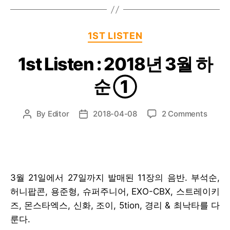
Categories
1ST LISTEN
1st Listen : 2018년 3월 하
순 ①
on
By
Editor
2018-04-08
2 Comments
Post
Post
1st
author
date
Listen
:
2018
년
3월 21일에서 27일까지 발매된 11장의 음반. 부석순,
3
허니팝콘, 용준형, 슈퍼주니어, EXO-CBX, 스트레이키
월
하
즈, 몬스타엑스, 신화, 조이, 5tion, 경리 & 최낙타를 다
순
룬다.
①