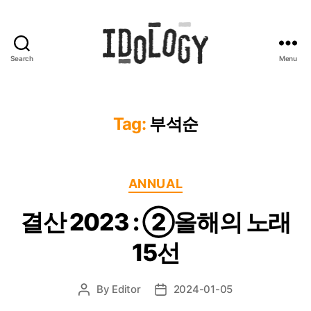
Search
Menu
Idology
Tag:
부석순
Categories
ANNUAL
결산 2023 : ②올해의 노래
15선
By
Editor
2024-01-05
Post
Post
author
date