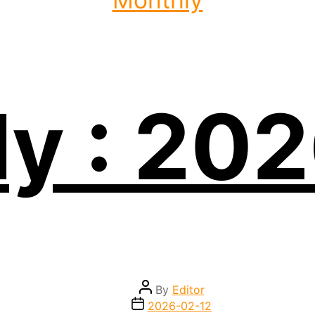
ly : 20
Post
By
Editor
author
Post
2026-02-12