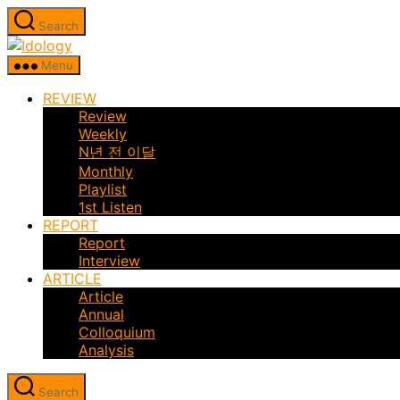
Skip
Search
to
Idology
the
Menu
content
REVIEW
Review
Weekly
N년 전 이달
Monthly
Playlist
1st Listen
REPORT
Report
Interview
ARTICLE
Article
Annual
Colloquium
Analysis
Search