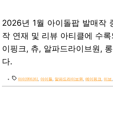
2026년 1월 아이돌팝 발매작 
작 연재 및 리뷰 아티클에 수록
이핑크, 츄, 알파드라이브원, 롱샷
다.
Tags
아이덴티티
,
아이들
,
알파드라이브원
,
에이핑크
,
이브