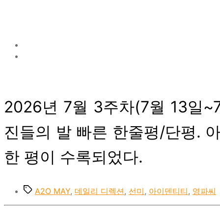
2026년 7월 3주차(7월 13
진들의 발 빠른 한줄평/단평. 아
한 평이 수록되었다.
Tags
A2O MAY
,
데일리 디렉션
,
선미
,
아이덴티티
,
영파씨