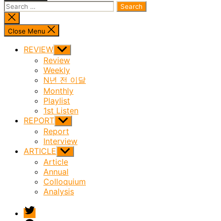
Search
for:
Close
search
Close Menu
REVIEW
Show
sub
Review
menu
Weekly
N년 전 이달
Monthly
Playlist
1st Listen
REPORT
Show
sub
Report
menu
Interview
ARTICLE
Show
sub
Article
menu
Annual
Colloquium
Analysis
twitter