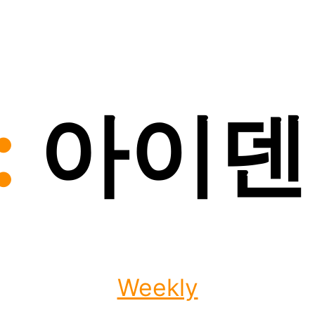
:
아이덴
Categories
Weekly