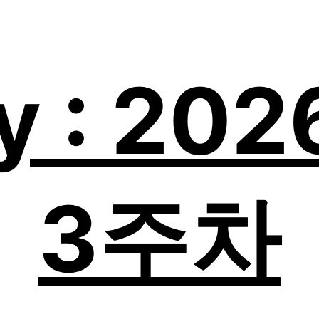
y : 20
3주차