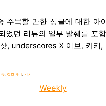
date
중 주목할 만한 싱글에 대한 아이돌로
되었던 리뷰의 일부 발췌를 포함
, underscores X 이브, 
,
츄
,
캣츠아이
,
키키
Categories
Weekly