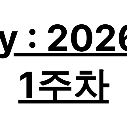
y : 20
1주차