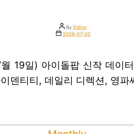
Post
By
Editor
author
Post
2026-07-20
date
일~7월 19일) 아이돌팝 신작 데
이덴티티, 데일리 디렉션, 영파씨,
Categories
Monthly