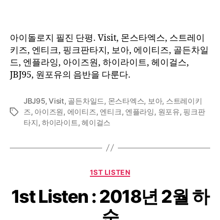
:
2018
년
아이돌로지 필진 단평. Visit, 몬스타엑스, 스트레이
10
키즈, 엔티크, 핑크판타지, 보아, 에이티즈, 골든차일
월
드, 엔플라잉, 아이즈원, 하이라이트, 헤이걸스,
하
JBJ95, 원포유의 음반을 다룬다.
순
JBJ95
,
Visit
,
골든차일드
,
몬스타엑스
,
보아
,
스트레이키
즈
,
아이즈원
,
에이티즈
,
엔티크
,
엔플라잉
,
원포유
,
핑크판
Tags
타지
,
하이라이트
,
헤이걸스
Categories
1ST LISTEN
1st Listen : 2018년 2월 하
순