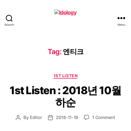
Search
Menu
Idology
Tag:
엔티크
Categories
1ST LISTEN
1st Listen : 2018년 10월
하순
on
By
Editor
2018-11-18
1 Comment
Post
Post
1st
author
date
Listen