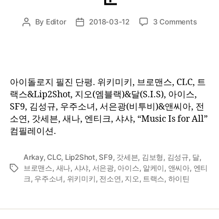
on
By
Editor
2018-03-12
3 Comments
Post
Post
1st
author
date
Listen
:
2018
년
아이돌로지 필진 단평. 위키미키, 브로맨스, CLC, 트
2
랙스&Lip2Shot, 지오(엠블랙)&달(S.I.S), 아이스,
월
SF9, 김성규, 우주소녀, 서은광(비투비)&앤씨아, 전
하
소연, 갓세븐, 새나, 엔티크, 샤샤, “Music Is for All”
순
컴필레이션.
Arkay
,
CLC
,
Lip2Shot
,
SF9
,
갓세븐
,
김보형
,
김성규
,
달
,
브로맨스
,
새나
,
샤샤
,
서은광
,
아이스
,
알케이
,
앤씨아
,
엔티
Tags
크
,
우주소녀
,
위키미키
,
전소연
,
지오
,
트랙스
,
하이틴