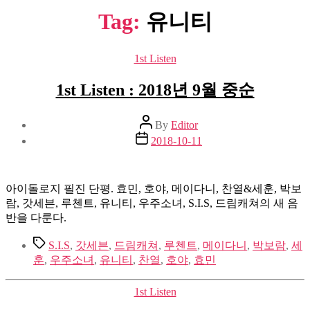
Tag:
유니티
Categories
1st Listen
1st Listen : 2018년 9월 중순
Post
By
Editor
author
Post
2018-10-11
date
아이돌로지 필진 단평. 효민, 호야, 메이다니, 찬열&세훈, 박보
람, 갓세븐, 루첸트, 유니티, 우주소녀, S.I.S, 드림캐쳐의 새 음
반을 다룬다.
Tags
S.I.S
,
갓세븐
,
드림캐쳐
,
루첸트
,
메이다니
,
박보람
,
세
훈
,
우주소녀
,
유니티
,
찬열
,
호야
,
효민
Categories
1st Listen