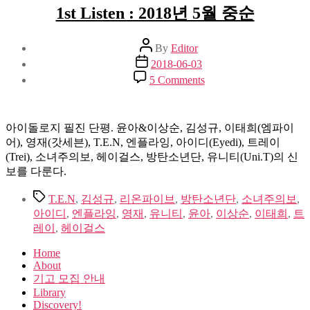
1st Listen : 2018년 5월 중순
Post
By
Editor
author
Post
2018-06-03
date
on
5 Comments
1st
Listen
:
2018
아이돌로지 필진 단평. 윤아&이상순, 김성규, 이태희(엠파이
년
어), 영재(갓세븐), T.E.N, 엔플라잉, 아이디(Eyedi), 트레이
5
(Trei), 소녀주의보, 헤이걸스, 방탄소년단, 유니티(Uni.T)의 신
월
보를 다룬다.
중
순
Tags
T.E.N
,
김성규
,
리온파이브
,
방탄소년단
,
소녀주의보
,
아이디
,
엔플라잉
,
영재
,
유니티
,
윤아
,
이상순
,
이태희
,
트
레이
,
헤이걸스
Home
About
기고 모집 안내
Library
Discovery!