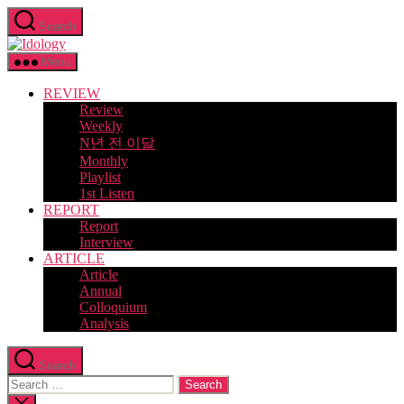
Skip
Search
to
Idology
the
content
Menu
REVIEW
Review
Weekly
N년 전 이달
Monthly
Playlist
1st Listen
REPORT
Report
Interview
ARTICLE
Article
Annual
Colloquium
Analysis
Search
Search
for:
Close