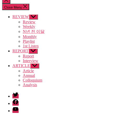
search
Close Menu
REVIEW
Show
sub
Review
menu
Weekly
N년 전 이달
Monthly
Playlist
1st Listen
REPORT
Show
sub
Report
menu
Interview
ARTICLE
Show
sub
Article
menu
Annual
Colloquium
Analysis
twitter
facebook
Youtube