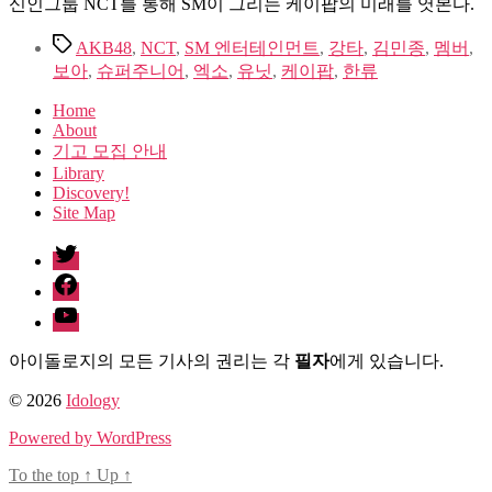
신인그룹 NCT를 통해 SM이 그리는 케이팝의 미래를 엿본다.
Tags
AKB48
,
NCT
,
SM 엔터테인먼트
,
강타
,
김민종
,
멤버
,
보아
,
슈퍼주니어
,
엑소
,
유닛
,
케이팝
,
한류
Home
About
기고 모집 안내
Library
Discovery!
Site Map
twitter
facebook
Youtube
아이돌로지의 모든 기사의 권리는 각
필자
에게 있습니다.
© 2026
Idology
Powered by WordPress
To the top
↑
Up
↑