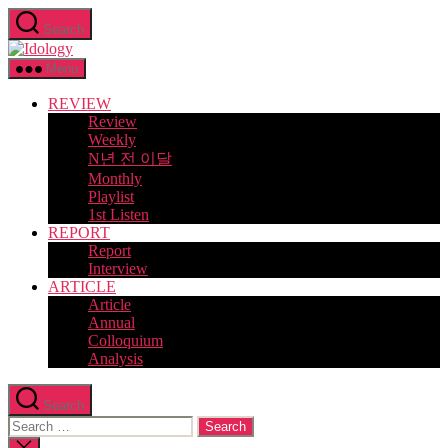
Skip
Search
to
Idology
the
content
Menu
REVIEW
Review
Weekly
N년 전 이달
Monthly
Playlist
1st Listen
REPORT
Report
Interview
ARTICLE
Article
Annual
Colloquium
Analysis
Search
Search
for:
Close