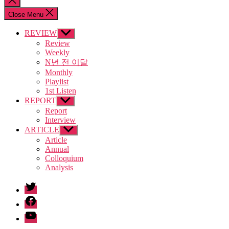
search
Close Menu
REVIEW
Show
sub
Review
menu
Weekly
N년 전 이달
Monthly
Playlist
1st Listen
REPORT
Show
sub
Report
menu
Interview
ARTICLE
Show
sub
Article
menu
Annual
Colloquium
Analysis
twitter
facebook
Youtube