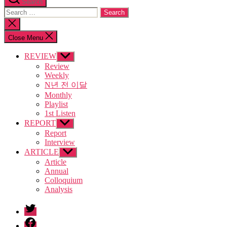
Search
Search
for:
Close
search
Close Menu
REVIEW
Show
sub
Review
menu
Weekly
N년 전 이달
Monthly
Playlist
1st Listen
REPORT
Show
sub
Report
menu
Interview
ARTICLE
Show
sub
Article
menu
Annual
Colloquium
Analysis
twitter
facebook