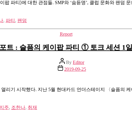
팝 파티⟩에 대한 관점들. SMP와 ‘숨듣명’, 클럽 문화와 팬덤 
나
,
파티
,
팬덤
Categories
Report
포트 : 슬픔의 케이팝 파티 ① 토크 세션 1
Post
By
Editor
author
Post
2019-09-25
date
열리기 시작했다. 지난 5월 현대카드 언더스테이지 〈슬픔의 케이
지주
,
조한나
,
취재