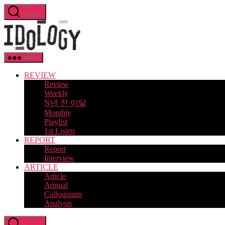
Skip
Search
to
Idology
the
content
Menu
REVIEW
Review
Weekly
N년 전 이달
Monthly
Playlist
1st Listen
REPORT
Report
Interview
ARTICLE
Article
Annual
Colloquium
Analysis