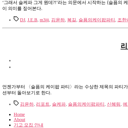
‘그래서 슬케파 그게 뭔데?!’라는 의문에서 시작하는 ⟨슬픔의 케이
이 의미를 짚어본다.
Tags
DJ
,
J.E.B
,
m3iji
,
김윤하
,
복길
,
슬픔의케이팝파티
,
조한
리
언젠가부터 〈슬픔의 케이팝 파티〉라는 수상한 제목의 파티가 
션부터 돌아보기로 한다.
Tags
김윤하
,
리포트
,
슬케파
,
슬픔의케이팝파티
,
신혜림
,
예
Home
About
기고 모집 안내