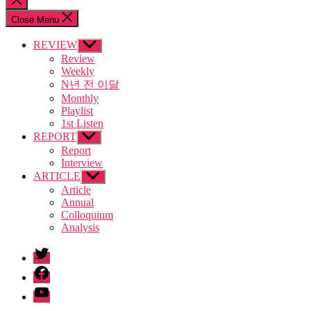
search
Close Menu
REVIEW
Show
sub
Review
menu
Weekly
N년 전 이달
Monthly
Playlist
1st Listen
REPORT
Show
sub
Report
menu
Interview
ARTICLE
Show
sub
Article
menu
Annual
Colloquium
Analysis
twitter
facebook
Youtube