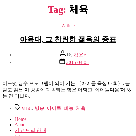
Tag:
체육
Categories
Article
아육대, 그 찬란한 젊음의 증표
Post
By
김윤하
author
Post
2015-03-05
date
어느덧 장수 프로그램이 되어 가는 〈아이돌 육상 대회〉. 늘
말도 많은 이 방송이 계속되는 힘은 어쩌면 ‘아이돌다움’에 있
는 건 아닐까.
Tags
MBC
,
방송
,
아이돌
,
예능
,
체육
Home
About
기고 모집 안내