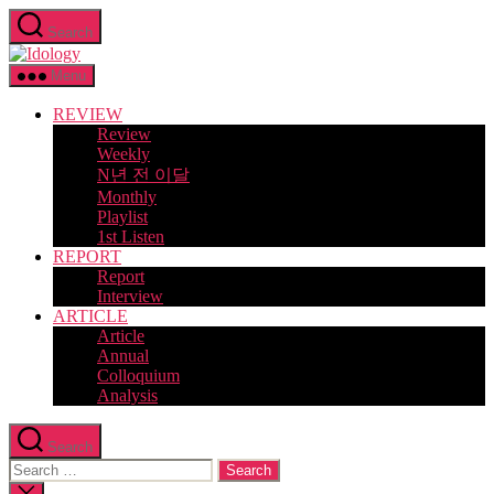
Skip
Search
to
Idology
the
content
Menu
REVIEW
Review
Weekly
N년 전 이달
Monthly
Playlist
1st Listen
REPORT
Report
Interview
ARTICLE
Article
Annual
Colloquium
Analysis
Search
Search
for:
Close