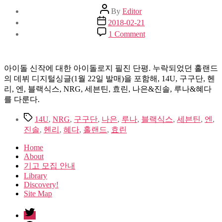
Post
By
Editor
author
Post
2018-02-21
date
on
1 Comment
1st
Listen
:
2018
아이돌 신작에 대한 아이돌로지 필진 단평. 누락되었던 홀랜드
년
의 데뷔 디지털싱글(1월 22일 발매)을 포함해, 14U, 구구단, 헨
2
리, 엔, 블랙식스, NRG, 세븐틴, 효린, 나은&진솔, 루나&혜다
월
를 다룬다.
초
순
Tags
14U
,
NRG
,
구구단
,
나은
,
루나
,
블랙식스
,
세븐틴
,
엔
,
진솔
,
헨리
,
혜다
,
홀랜드
,
효린
Home
About
기고 모집 안내
Library
Discovery!
Site Map
twitter