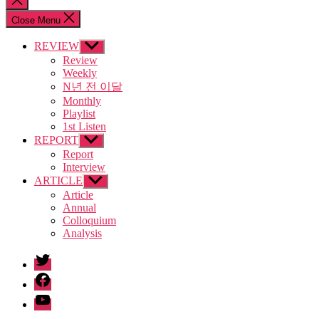
search
Close Menu
REVIEW
Show
sub
Review
menu
Weekly
N년 전 이달
Monthly
Playlist
1st Listen
REPORT
Show
sub
Report
menu
Interview
ARTICLE
Show
sub
Article
menu
Annual
Colloquium
Analysis
twitter
facebook
Youtube