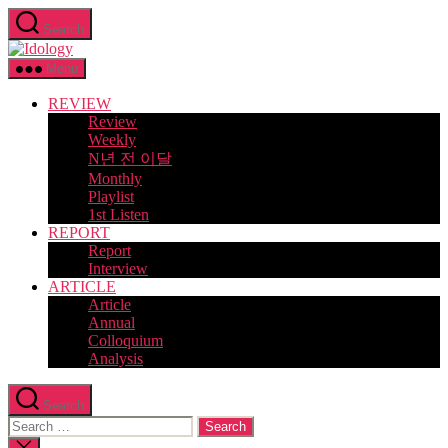
Skip
Search
to
Idology
the
content
Menu
REVIEW
Review
Weekly
N년 전 이달
Monthly
Playlist
1st Listen
REPORT
Report
Interview
ARTICLE
Article
Annual
Colloquium
Analysis
Search
Search
for:
Close