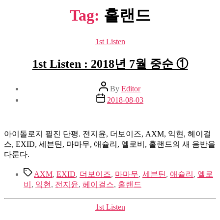
Tag:
홀랜드
Categories
1st Listen
1st Listen : 2018년 7월 중순 ①
Post
By
Editor
author
Post
2018-08-03
date
아이돌로지 필진 단평. 전지윤, 더보이즈, AXM, 익현, 헤이걸
스, EXID, 세븐틴, 마마무, 애슐리, 옐로비, 홀랜드의 새 음반을
다룬다.
Tags
AXM
,
EXID
,
더보이즈
,
마마무
,
세븐틴
,
애슐리
,
옐로
비
,
익현
,
전지윤
,
헤이걸스
,
홀랜드
Categories
1st Listen