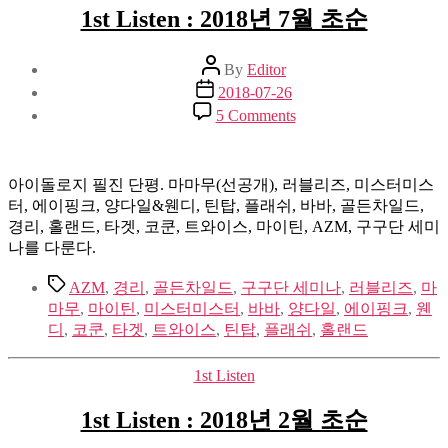
1st Listen : 2018년 7월 초순
Post
By
Editor
author
Post
2018-07-26
date
on
5 Comments
1st
Listen
:
2018
아이돌로지 필진 단평. 마마무(선공개), 러블리즈, 미스터미스
년
터, 에이핑크, 양다일&웬디, 틴탑, 플래쉬, 바바, 골든차일드,
7
경리, 홀랜드, 타겟, 코쿤, 트와이스, 마이틴, AZM, 구구단 세미
월
나를 다룬다.
초
순
Tags
AZM
,
경리
,
골든차일드
,
구구단 세미나
,
러블리즈
,
마
마무
,
마이틴
,
미스터미스터
,
바바
,
양다일
,
에이핑크
,
웬
디
,
코쿤
,
타겟
,
트와이스
,
틴탑
,
플래쉬
,
홀랜드
Categories
1st Listen
1st Listen : 2018년 2월 초순