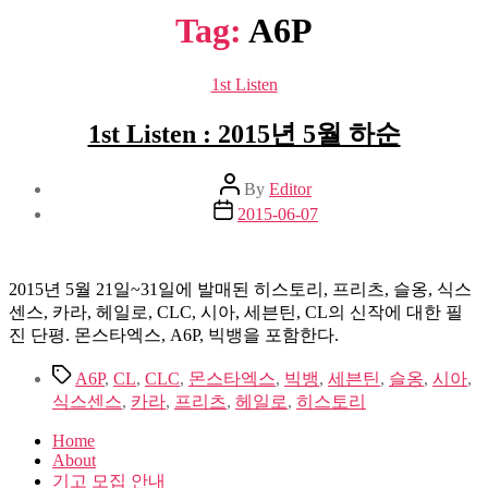
Tag:
A6P
Categories
1st Listen
1st Listen : 2015년 5월 하순
Post
By
Editor
author
Post
2015-06-07
date
2015년 5월 21일~31일에 발매된 히스토리, 프리츠, 슬옹, 식스
센스, 카라, 헤일로, CLC, 시아, 세븐틴, CL의 신작에 대한 필
진 단평. 몬스타엑스, A6P, 빅뱅을 포함한다.
Tags
A6P
,
CL
,
CLC
,
몬스타엑스
,
빅뱅
,
세븐틴
,
슬옹
,
시아
,
식스센스
,
카라
,
프리츠
,
헤일로
,
히스토리
Home
About
기고 모집 안내