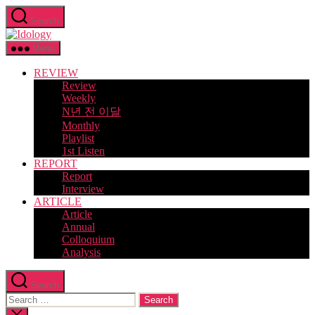
Skip
Search
to
Idology
the
content
Menu
REVIEW
Review
Weekly
N년 전 이달
Monthly
Playlist
1st Listen
REPORT
Report
Interview
ARTICLE
Article
Annual
Colloquium
Analysis
Search
Search
for:
Close