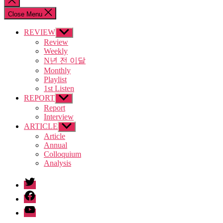
search
Close Menu
REVIEW
Show
sub
Review
menu
Weekly
N년 전 이달
Monthly
Playlist
1st Listen
REPORT
Show
sub
Report
menu
Interview
ARTICLE
Show
sub
Article
menu
Annual
Colloquium
Analysis
twitter
facebook
Youtube