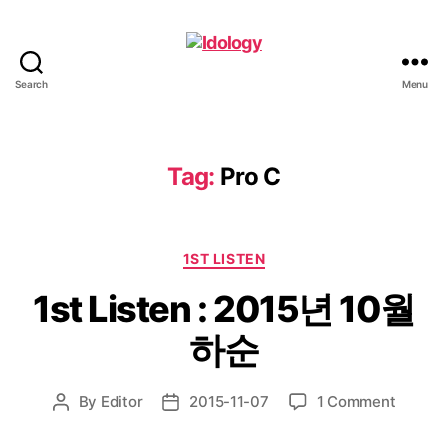
Search
Menu
Idology
Tag:
Pro C
Categories
1ST LISTEN
1st Listen : 2015년 10월
하순
on
By
Editor
2015-11-07
1 Comment
Post
Post
1st
author
date
Listen