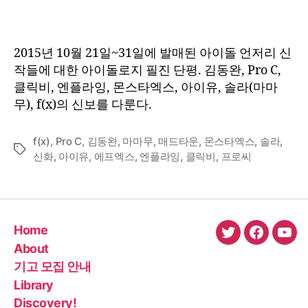
:
2015
년
2015년 10월 21일~31일에 발매된 아이돌 언저리 신
10
작들에 대한 아이돌로지 필진 단평. 김동완, Pro C,
월
클릭비, 엔플라잉, 몬스타엑스, 아이유, 솔라(마마
하
무), f(x)의 신보를 다룬다.
순
f(x)
,
Pro C
,
김동완
,
마마무
,
매드타운
,
몬스타엑스
,
솔라
,
Tags
신화
,
아이유
,
에프엑스
,
엔플라잉
,
클릭비
,
프로씨
Home
twitter
faceboo
You
About
기고 모집 안내
Library
Discovery!