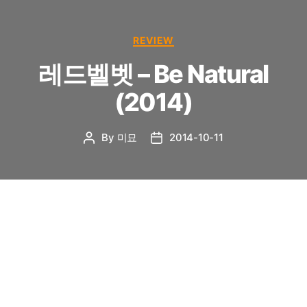
Categories
REVIEW
레드벨벳 – Be Natural
(2014)
By
미묘
2014-10-11
Post
Post
author
date
이 붉은 벨벳은 소재
이 곡은 리메이크다. 그러나 엄밀히 말하면 리메이크
가 아니라고 해야 할지도 모른다. S.E.S.의 2000년 원
곡을 다시 발표했다는 점은 리메이크라 할 만하지만,