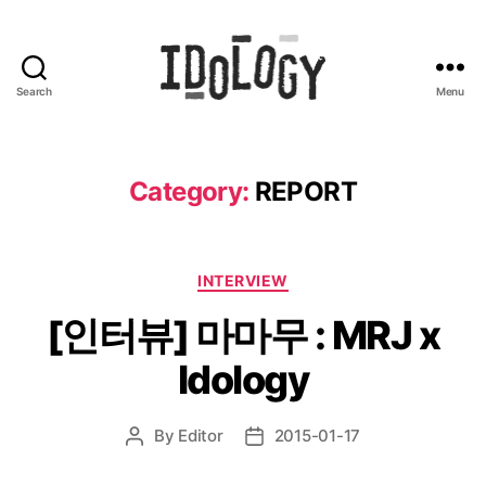
Search
Menu
Idology
Category:
REPORT
Categories
INTERVIEW
[인터뷰] 마마무 : MRJ x
Idology
By
Editor
2015-01-17
Post
Post
author
date