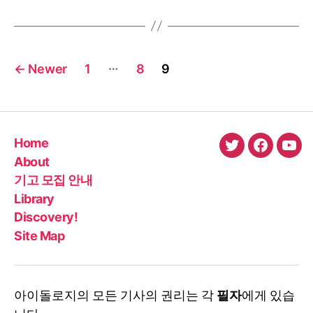
로
듀
서
Posts
올
…
←
Newer
1
8
9
로
pagination
프
린
드
스
Home
코
twitter
faceboo
You
About
그
기고 모집 안내
Library
Discovery!
Site Map
아이돌로지의 모든 기사의 권리는 각
필자
에게 있습