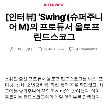
Categories
INTERVIEW
[인터뷰] ‘Swing'(슈퍼주니
어 M)의 프로듀서 올로프
린드스코그
on
By
김영대
2014-05-22
4 Comments
Post
Post
[인
author
date
터
뷰]
‘Swin
퍼
스웨덴 출신 프로듀서 올로프 린드스코그는 빅스, 포
주
미닛, 신화, 소년공화국, 와썹 등의 곡을 작업했고, 최
니
근에는 슈퍼주니어 M의 ‘Swing’에 참여했다. 아이
어
돌로지는 린드스코그와의 메일 인터뷰를 진행했다.
M)
의
프