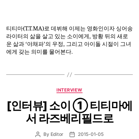
터
뷰]
소
이
티티마(T.T.MA)로 데뷔해 이제는 영화인이자 싱어송
②
라이터의 삶을 살고 있는 소이에게, 방황 뒤의 새로
‘나’를
운 삶과 ‘야채파’의 우정, 그리고 아이돌 시절이 그녀
찾
에게 갖는 의미를 물어본다.
아
가
는
아
이
돌
Categories
INTERVIEW
[인터뷰] 소이 ① 티티마에
서 라즈베리필드로
By
Editor
2015-01-05
Post
Post