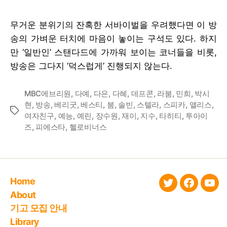
후
몰
무거운 분위기의 잔혹한 서바이벌을 우려했다면 이 방
이
송의 가벼운 터치에 마음이 놓이는 구석도 있다. 하지
버
라
만 ‘일반인’ 스탠다드에 가까워 보이는 코너들을 비롯,
이
방송은 그다지 ‘덕스럽게’ 진행되지 않는다.
어
티’
MBC에브리원
,
다예
,
다은
,
다혜
,
데프콘
,
라붐
,
민희
,
박시
현
,
방송
,
베리굿
,
베스티
,
붐
,
솔빈
,
스텔라
,
스피카
,
앨리스
,
Tags
여자친구
,
예능
,
예린
,
장수원
,
재이
,
지수
,
타히티
,
투아이
즈
,
피에스타
,
헬로비너스
Home
twitter
faceboo
You
About
기고 모집 안내
Library