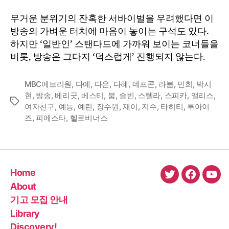
몰
무거운 분위기의 잔혹한 서바이벌을 우려했다면 이
이
방송의 가벼운 터치에 마음이 놓이는 구석도 있다.
버
하지만 ‘일반인’ 스탠다드에 가까워 보이는 코너들을
라
비롯, 방송은 그다지 ‘덕스럽게’ 진행되지 않는다.
이
어
티’
MBC에브리원
,
다예
,
다은
,
다혜
,
데프콘
,
라붐
,
민희
,
박시
현
,
방송
,
베리굿
,
베스티
,
붐
,
솔빈
,
스텔라
,
스피카
,
앨리스
,
Tags
여자친구
,
예능
,
예린
,
장수원
,
재이
,
지수
,
타히티
,
투아이
즈
,
피에스타
,
헬로비너스
Home
twitter
faceboo
You
About
기고 모집 안내
Library
Discovery!