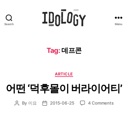
Search
Menu
Idology
Tag:
데프콘
Categories
ARTICLE
어떤 ‘덕후몰이 버라이어티’
on
By
미묘
2015-06-25
4 Comments
Post
Post
어
author
date
떤
‘덕
후