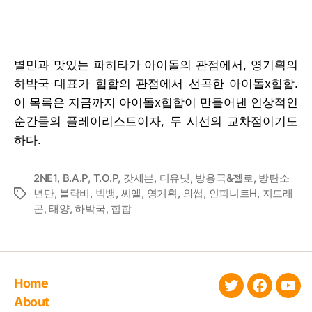
별민과 맛있는 파히타가 아이돌의 관점에서, 영기획의
하박국 대표가 힙합의 관점에서 선곡한 아이돌x힙합.
이 목록은 지금까지 아이돌x힙합이 만들어낸 인상적인
순간들의 플레이리스트이자, 두 시선의 교차점이기도
하다.
2NE1
,
B.A.P
,
T.O.P
,
갓세븐
,
디유닛
,
방용국&젤로
,
방탄소
년단
,
블락비
,
빅뱅
,
씨엘
,
영기획
,
와썹
,
인피니트H
,
지드래
Tags
곤
,
태양
,
하박국
,
힙합
Home
twitter
faceboo
You
About