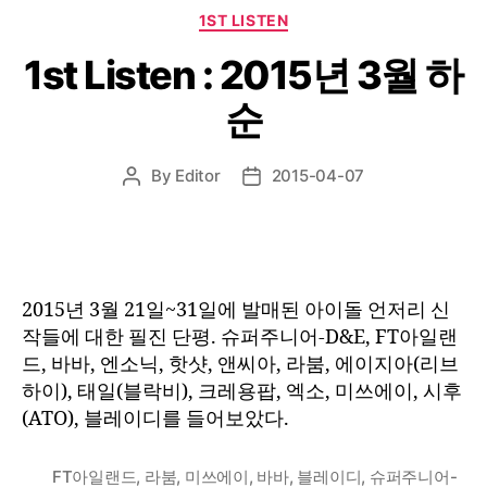
Categories
1ST LISTEN
1st Listen : 2015년 3월 하
순
By
Editor
2015-04-07
Post
Post
author
date
2015년 3월 21일~31일에 발매된 아이돌 언저리 신
작들에 대한 필진 단평. 슈퍼주니어-D&E, FT아일랜
드, 바바, 엔소닉, 핫샷, 앤씨아, 라붐, 에이지아(리브
하이), 태일(블락비), 크레용팝, 엑소, 미쓰에이, 시후
(ATO), 블레이디를 들어보았다.
FT아일랜드
,
라붐
,
미쓰에이
,
바바
,
블레이디
,
슈퍼주니어-