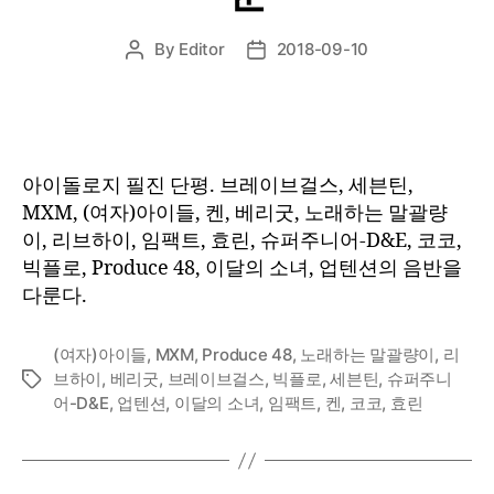
By
Editor
2018-09-10
Post
Post
author
date
아이돌로지 필진 단평. 브레이브걸스, 세븐틴,
MXM, (여자)아이들, 켄, 베리굿, 노래하는 말괄량
이, 리브하이, 임팩트, 효린, 슈퍼주니어-D&E, 코코,
빅플로, Produce 48, 이달의 소녀, 업텐션의 음반을
다룬다.
(여자)아이들
,
MXM
,
Produce 48
,
노래하는 말괄량이
,
리
브하이
,
베리굿
,
브레이브걸스
,
빅플로
,
세븐틴
,
슈퍼주니
Tags
어-D&E
,
업텐션
,
이달의 소녀
,
임팩트
,
켄
,
코코
,
효린