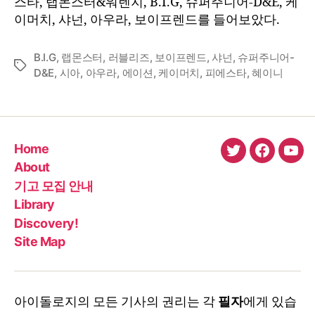
스타, 랩몬스터&워렌지, B.I.G, 슈퍼주니어-D&E, 케
초
이머치, 샤넌, 아우라, 보이프렌드를 들어보았다.
순
B.I.G
,
랩몬스터
,
러블리즈
,
보이프렌드
,
샤넌
,
슈퍼주니어-
Tags
D&E
,
시아
,
아우라
,
에이션
,
케이머치
,
피에스타
,
혜이니
Home
twitter
faceboo
You
About
기고 모집 안내
Library
Discovery!
Site Map
아이돌로지의 모든 기사의 권리는 각
필자
에게 있습