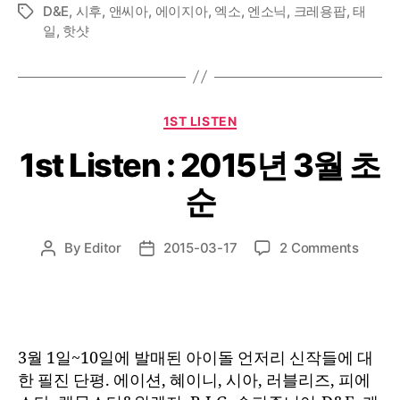
D&E
,
시후
,
앤씨아
,
에이지아
,
엑소
,
엔소닉
,
크레용팝
,
태
Tags
일
,
핫샷
Categories
1ST LISTEN
1st Listen : 2015년 3월 초
순
on
By
Editor
2015-03-17
2 Comments
Post
Post
1st
author
date
Listen
:
2015
년
3월 1일~10일에 발매된 아이돌 언저리 신작들에 대
3
한 필진 단평. 에이션, 혜이니, 시아, 러블리즈, 피에
월