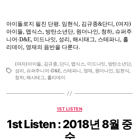
아이돌로지 필진 단평. 임현식, 김규종&단디, (여자)
아이들, 맵식스, 방탄소년단, 원더나인, 청하, 슈퍼주
니어-D&E, 미드나잇, 성리, 해시태그, 스테파니, 홀
리데이, 영재의 음반을 다룬다.
(여자)아이들
,
김규종
,
단디
,
맵식스
,
미드나잇
,
방탄소년단
,
성리
,
슈퍼주니어-D&E
,
스테파니
,
영재
,
원더나인
,
임현식
,
Tags
청하
,
해시태그
,
홀리데이
Categories
1ST LISTEN
1st Listen : 2018년 8월 중
순