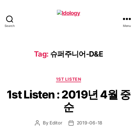
Search
Menu
Idology
Tag:
슈퍼주니어-D&E
Categories
1ST LISTEN
1st Listen : 2019년 4월 중
순
By
Editor
2019-06-18
Post
Post
author
date