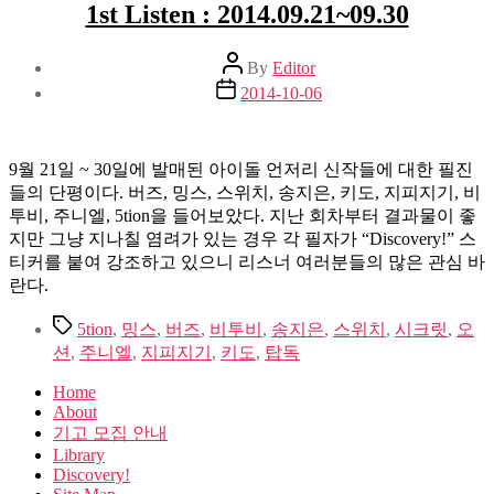
1st Listen : 2014.09.21~09.30
Post
By
Editor
author
Post
2014-10-06
date
9월 21일 ~ 30일에 발매된 아이돌 언저리 신작들에 대한 필진
들의 단평이다. 버즈, 밍스, 스위치, 송지은, 키도, 지피지기, 비
투비, 주니엘, 5tion을 들어보았다. 지난 회차부터 결과물이 좋
지만 그냥 지나칠 염려가 있는 경우 각 필자가 “Discovery!” 스
티커를 붙여 강조하고 있으니 리스너 여러분들의 많은 관심 바
란다.
Tags
5tion
,
밍스
,
버즈
,
비투비
,
송지은
,
스위치
,
시크릿
,
오
션
,
주니엘
,
지피지기
,
키도
,
탑독
Home
About
기고 모집 안내
Library
Discovery!