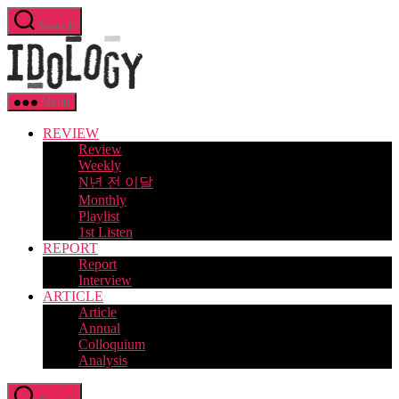
Skip
Search
to
Idology
the
content
Menu
REVIEW
Review
Weekly
N년 전 이달
Monthly
Playlist
1st Listen
REPORT
Report
Interview
ARTICLE
Article
Annual
Colloquium
Analysis