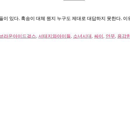
훅
송
이
이 있다. 훅송이 대체 뭔지 누구도 제대로 대답하지 못한다. 이
라
는
거
브라운아이드걸스
,
서태지와아이들
,
소녀시대
,
싸이
,
안무
,
용감
짓
말
①