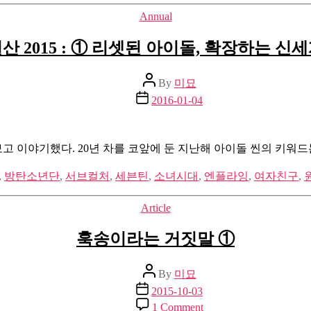
아
Categories
Annual
이
돌
산 2015 : ① 리셋된 아이돌, 확장하는 신
백
인
더
Post
By
미묘
author
하
Post
2016-01-04
우
date
스
고 보고 이야기했다. 20년 차를 코앞에 둔 지난해 아이돌 씬의 키워
,
방탄소년단
,
서브컬처
,
세븐틴
,
소녀시대
,
엔플라잉
,
여자친구
,
Categories
Article
훅송이라는 거짓말 ①
Post
By
미묘
author
Post
2015-10-03
date
on
1 Comment