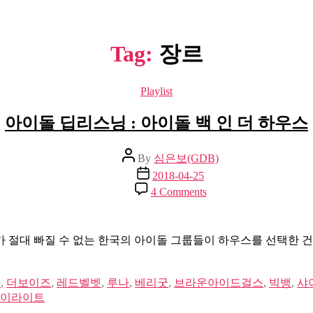
Tag:
장르
Categories
Playlist
아이돌 딥리스닝 : 아이돌 백 인 더 하우스
Post
By
심은보(GDB)
author
Post
2018-04-25
date
on
4 Comments
아
이
돌
 절대 빠질 수 없는 한국의 아이돌 그룹들이 하우스를 선택한 
딥
리
스
아
,
더보이즈
,
레드벨벳
,
루나
,
베리굿
,
브라운아이드걸스
,
빅뱅
,
샤
닝
이라이트
: