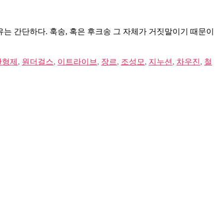
유는 간단하다. 훅송, 혹은 후크송 그 자체가 거짓말이기 때문이
한형제
,
원더걸스
,
이트라이브
,
장르
,
조성모
,
지누션
,
차우진
,
철