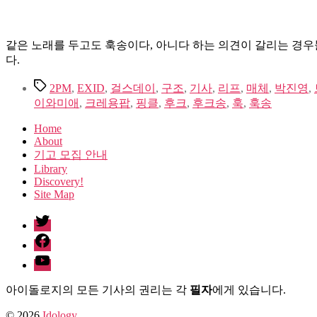
같은 노래를 두고도 훅송이다, 아니다 하는 의견이 갈리는 경우들
다.
Tags
2PM
,
EXID
,
걸스데이
,
구조
,
기사
,
리프
,
매체
,
박진영
,
이와미애
,
크레용팝
,
핑클
,
후크
,
후크송
,
훅
,
훅송
Home
About
기고 모집 안내
Library
Discovery!
Site Map
twitter
facebook
Youtube
아이돌로지의 모든 기사의 권리는 각
필자
에게 있습니다.
© 2026
Idology