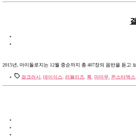
결
2015년, 아이돌로지는 12월 중순까지 총 407장의 음반을 듣
Tags
걸크러시
,
데이식스
,
러블리즈
,
록
,
마마무
,
몬스타엑스