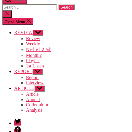
Search
Search
for:
Close
search
Close Menu
REVIEW
Show
sub
Review
menu
Weekly
N년 전 이달
Monthly
Playlist
1st Listen
REPORT
Show
sub
Report
menu
Interview
ARTICLE
Show
sub
Article
menu
Annual
Colloquium
Analysis
twitter
facebook