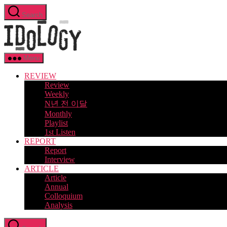
Skip
Search
to
Idology
the
content
Menu
REVIEW
Review
Weekly
N년 전 이달
Monthly
Playlist
1st Listen
REPORT
Report
Interview
ARTICLE
Article
Annual
Colloquium
Analysis