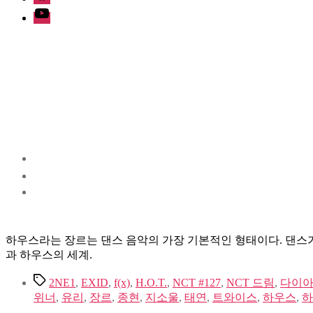
Youtube
하우스라는 장르는 댄스 음악의 가장 기본적인 형태이다. 댄스가
과 하우스의 세계.
Tags
2NE1
,
EXID
,
f(x)
,
H.O.T.
,
NCT #127
,
NCT 드림
,
다이
위너
,
유리
,
장르
,
종현
,
지소울
,
태연
,
트와이스
,
하우스
,
하